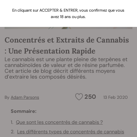
En cliquant sur ACCEPTER & ENTRER, vous confirmez que vous
avez 18 ans ou plus.
Concentrés et Extraits de Cannabis
: Une Présentation Rapide
Le cannabis est une plante pleine de terpènes et
cannabinoïdes de valeur et de résine parfumée.
Cet article de blog décrit différents moyens
d’extraire les composés désirés.
250
By
Adam Parsons
13 Feb 2020
Sommaire:
Que sont les concentrés de cannabis ?
Les différents types de concentrés de cannabis