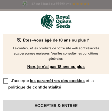
4.7 sur 5 basé sur
58690 avis
☀️ Summer Sales : jusqu'à -50 % sur
certains produits ! ⏤
LES ACHETER
🛍️
Êtes-vous âgé de 18 ans ou plus ?
The RQS Blog
Le contenu et les produits de notre site web sont réservés
aux personnes majeures. Veuillez consulter les conditions
Articles Cannabis Lifestyle
Variétés et produits
générales.
Non, je n’ai pas 18 ans ou plus
J’accepte
les paramètres des cookies
et la
politique de confidentialité
ACCEPTER & ENTRER