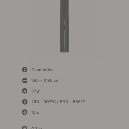
Conduction
1.95 × 11.95 cm
67 g
260 - 307ºC / 500 - 585ºF
10 s
0.2 gr