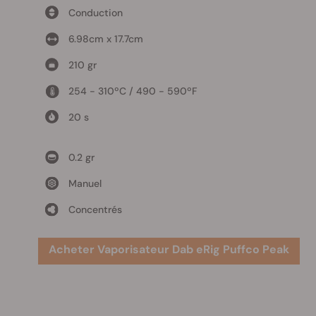
Conduction
6.98cm x 17.7cm
210 gr
254 - 310ºC / 490 - 590ºF
20 s
0.2 gr
Manuel
Concentrés
Acheter Vaporisateur Dab eRig Puffco Peak