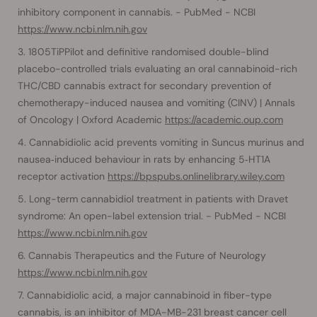
inhibitory component in cannabis. - PubMed - NCBI
https://www.ncbi.nlm.nih.gov
1805TiPPilot and definitive randomised double-blind
placebo-controlled trials evaluating an oral cannabinoid-rich
THC/CBD cannabis extract for secondary prevention of
chemotherapy-induced nausea and vomiting (CINV) | Annals
of Oncology | Oxford Academic
https://academic.oup.com
Cannabidiolic acid prevents vomiting in Suncus murinus and
nausea‐induced behaviour in rats by enhancing 5‐HT1A
receptor activation
https://bpspubs.onlinelibrary.wiley.com
Long-term cannabidiol treatment in patients with Dravet
syndrome: An open-label extension trial. - PubMed - NCBI
https://www.ncbi.nlm.nih.gov
Cannabis Therapeutics and the Future of Neurology
https://www.ncbi.nlm.nih.gov
Cannabidiolic acid, a major cannabinoid in fiber-type
cannabis, is an inhibitor of MDA-MB-231 breast cancer cell