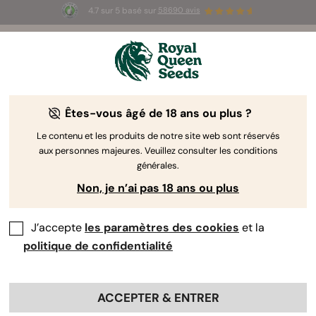
4.7 sur 5 basé sur
58690 avis
🎁
3 graines White Widow Auto
GRATUITES pour les
100 premiers à utiliser le code
AUGUST26 🌿
Êtes-vous âgé de 18 ans ou plus ?
The RQS Blog
Le contenu et les produits de notre site web sont réservés
aux personnes majeures. Veuillez consulter les conditions
Articles Cannabis Lifestyle
Variétés et produits
générales.
Non, je n’ai pas 18 ans ou plus
J’accepte
les paramètres des cookies
et la
politique de confidentialité
ACCEPTER & ENTRER