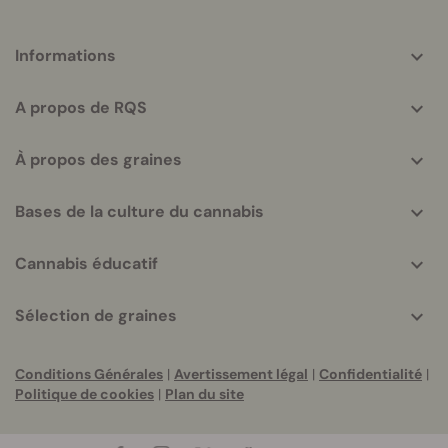
More
Informations
helpful
info
A propos de RQS
À propos des graines
Bases de la culture du cannabis
Cannabis éducatif
Sélection de graines
Conditions Générales
|
Avertissement légal
|
Confidentialité
|
Politique de cookies
|
Plan du site