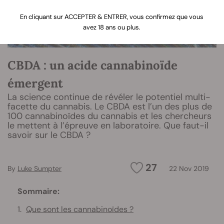
En cliquant sur ACCEPTER & ENTRER, vous confirmez que vous
avez 18 ans ou plus.
CBDA : un acide cannabinoïde
émergent
La science continue de révéler le potentiel multi-
facette du cannabis. Le CBDA est l’un des plus de
100 cannabinoïdes du cannabis et les chercheurs
le mettent à l’épreuve en laboratoire. Que faut-il
savoir sur le CBDA ?
27
By
Luke Sumpter
22 Nov 2019
Sommaire:
Que sont les cannabinoïdes ?