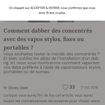
En cliquant sur ACCEPTER & ENTRER, vous confirmez que vous
avez 18 ans ou plus.
Comment dabber des concentrés
avec des vapos stylos, fixes ou
portables ?
Vous souhaitez tester le monde des concentrés ?
Et bien, oubliez les aléas de l’installation d’un dab
rig. Ici, nous vous montrerons comment vaporiser
vos dabs préférés à l’aide de vaporisateurs stylos,
portables ou de bureau.
33
By
Steven Voser
17 Oct 2019
Lorsque vous aurez fini de lire cet article, vous aurez
toutes les connaissances nécessaires pour choisir votre