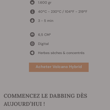
1.600 gr
40ºC - 230ºC / 104ºF - 219ºF
3 - 5 min
6,5 CM³
Digital
Herbes sèches & concentrés
Acheter Volcano Hybrid
COMMENCEZ LE DABBING DÈS
AUJOURD’HUI !