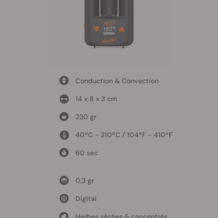
Conduction & Convection
14 x 8 x 3 cm
230 gr
40ºC - 210ºC / 104ºF - 410ºF
60 sec
0,3 gr
Digital
Herbes sèches & concentrés