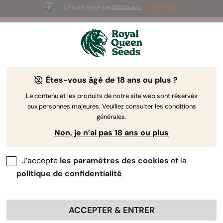
4.7 sur 5 basé sur
58690 avis
☀️ Summer Sales : jusqu'à -50 % sur
certains produits ! ⏤
LES ACHETER
🛍️
Êtes-vous âgé de 18 ans ou plus ?
The RQS Blog
Le contenu et les produits de notre site web sont réservés
aux personnes majeures. Veuillez consulter les conditions
Articles Cannabis Lifestyle
Variétés et produits
générales.
Non, je n’ai pas 18 ans ou plus
J’accepte
les paramètres des cookies
et la
politique de confidentialité
ACCEPTER & ENTRER