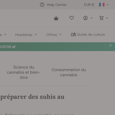
EUR €
Help Center
Saved
items
Guide de culture
re
Headshop
Offres
UST26 🌿
Science du
Consommation du
cannabis et bien-
cannabis
être
réparer des suhis au