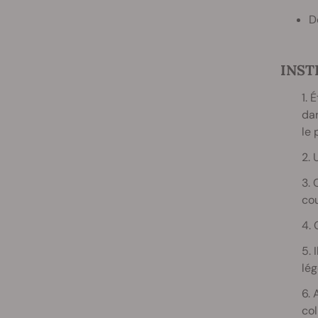
D
INST
1. 
dan
le 
2. 
3. 
cou
4. 
5. 
lég
6. 
col