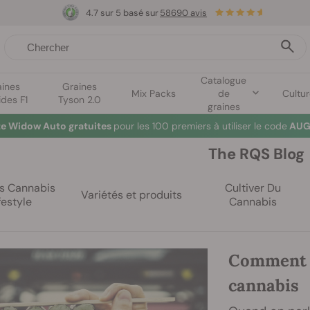
4.7 sur 5 basé sur
58690 avis
Catalogue
aines
Graines
Mix Packs
de
Cultu
ides F1
Tyson 2.0
graines
te Widow Auto gratuites
pour les 100 premiers à utiliser le code
AUG
The RQS Blog
es Cannabis
Cultiver Du
Variétés et produits
festyle
Cannabis
Comment p
cannabis