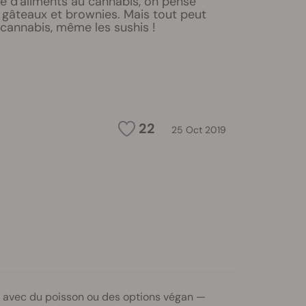
e d'aliments au cannabis, on pense
 gâteaux et brownies. Mais tout peut
 cannabis, même les sushis !
22
25 Oct 2019
nt avec du poisson ou des options végan —