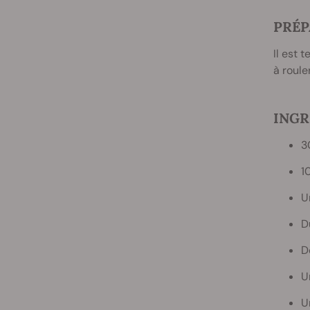
PRÉP
Il est 
à rouler
INGR
3
1
U
D
D
U
U