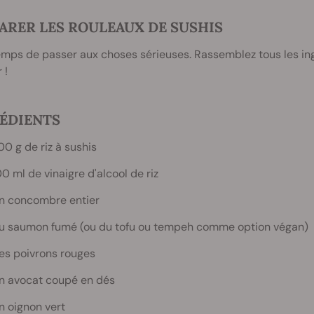
ARER LES ROULEAUX DE SUSHIS
temps de passer aux choses sérieuses. Rassemblez tous les i
 !
ÉDIENTS
00 g de riz à sushis
00 ml de vinaigre d'alcool de riz
n concombre entier
u saumon fumé (ou du tofu ou tempeh comme option végan)
es poivrons rouges
n avocat coupé en dés
n oignon vert