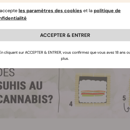
Goûtez et ajoutez du sel si nécessaire.
’accepte
les paramètres des cookies
et la
politique de
fidentialité
ACCEPTER & ENTRER
En cliquant sur ACCEPTER & ENTRER, vous confirmez que vous avez 18 ans o
plus.