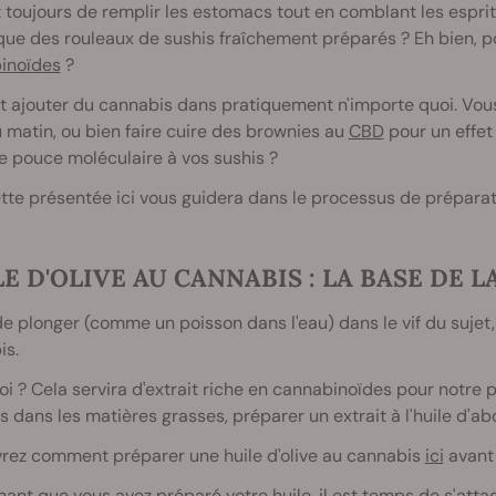
toujours de remplir les estomacs tout en comblant les esprit
ue des rouleaux de sushis fraîchement préparés ? Eh bien, p
inoïdes
?
t ajouter du cannabis dans pratiquement n'importe quoi. Vou
 matin, ou bien faire cuire des brownies au
CBD
pour un effet
 pouce moléculaire à vos sushis ?
tte présentée ici vous guidera dans le processus de préparat
E D'OLIVE AU CANNABIS : LA BASE DE L
e plonger (comme un poisson dans l'eau) dans le vif du sujet, i
is.
i ? Cela servira d'extrait riche en cannabinoïdes pour notre 
s dans les matières grasses, préparer un extrait à l'huile d'
rez comment préparer une huile d'olive au cannabis
ici
avant 
ant que vous avez préparé votre huile, il est temps de s'atta