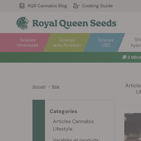
RQS Cannabis Blog
Cooking Guide
Gr
Graines
Graines
Graines
féminisees
auto floraison
CBD
hybr
🎁
3 Whi
Articl
Accueil
>
Blog
Li
Categories
Articles Cannabis
Lifestyle
Variétés et produits