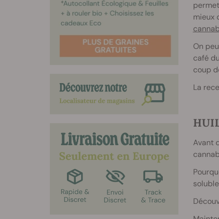
permet 
mieux q
cannab
On peu
café du
coup de
La rece
HUIL
Avant d
cannab
Pourquo
soluble
Découv
Mainten