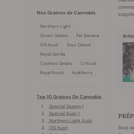
comme u
Nos Graines de Cannabis
supplé
Northern Light
Green Gelato
Fat Banana
Artic
OG Kush
Sour Diesel
Royal Gorilla
Cookies Gelato
Critical
Royal Runtz
HulkBerry
Top 10 Graines De Cannabis
1.
Special Queen 1
2.
Special Kush 1
PRÉP
3.
Northern Light Auto
Sous sa
4.
OG Kush