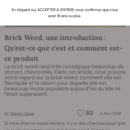
En cliquant sur ACCEPTER & ENTRER, vous confirmez que vous
avez 18 ans ou plus.
Brick Weed, une introduction :
Qu'est-ce que c'est et comment est-
ce produit
La brick weed rend très nostalgique beaucoup de
stoners chevronnés. Dans cet article, nous posons
notre regard sur la brick weed, comment elle est
fabriquée et la raison pour laquelle elle est
beaucoup moins populaire aujourd’hui qu’elle ne
l’était auparavant.
82
By
Steven Voser
6 Nov 2018
Si vous êtes un jeune lecteur, il y a des chances pour que