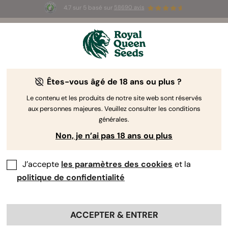
4.7 sur 5 basé sur
58690 avis
🎁
3 graines White Widow Auto
GRATUITES pour les
100 premiers à utiliser le code
AUGUST26 🌿
Êtes-vous âgé de 18 ans ou plus ?
The RQS Blog
Le contenu et les produits de notre site web sont réservés
aux personnes majeures. Veuillez consulter les conditions
Articles Cannabis Lifestyle
Variétés et produits
générales.
Non, je n’ai pas 18 ans ou plus
J’accepte
les paramètres des cookies
et la
politique de confidentialité
ACCEPTER & ENTRER