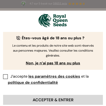
4.7 sur 5 basé sur
58653 avis
☀️ Summer Sales : jusqu'à -50 % sur
certains produits ! ⏤
LES ACHETER
🛍️
Êtes-vous âgé de 18 ans ou plus ?
The RQS Blog
Le contenu et les produits de notre site web sont réservés
aux personnes majeures. Veuillez consulter les conditions
Articles Cannabis Lifestyle
Variétés et produits
générales.
Non, je n’ai pas 18 ans ou plus
J’accepte
les paramètres des cookies
et la
politique de confidentialité
ACCEPTER & ENTRER