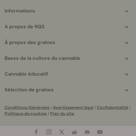
More
Informations
helpful
info
A propos de RQS
À propos des graines
Bases de la culture du cannabis
Cannabis éducatif
Sélection de graines
Conditions Générales
|
Avertissement légal
|
Confidentialité
|
Politique de cookies
|
Plan du site