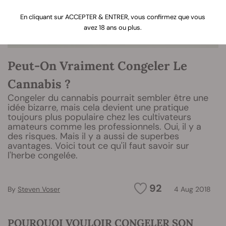
En cliquant sur ACCEPTER & ENTRER, vous confirmez que vous
avez 18 ans ou plus.
Peut-On Vraiment Congeler Le
Cannabis ?
Congeler du cannabis pourrait sembler être une
idée bizarre, mais cela devient une pratique
toujours plus populaire chez les cultivateurs
amateurs comme les professionnels. Oui, il y a
des risques. Mais il y a aussi de superbes
avantages. Voici tout ce qu'il faut savoir sur
l'herbe congelée.
92
By
Steven Voser
4 Aug 2018
POURQUOI VOULOIR CONGELER SON