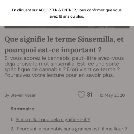
En cliquant sur ACCEPTER & ENTRER, vous confirmez que vous
avez 18 ans ou plus.
Que signifie le terme Sinsemilla, et
pourquoi est-ce important ?
Si vous adorez le cannabis, peut-être avez-vous
déjà croisé le mot sinsemilla. Est-ce une sorte
spécifique de cannabis ? D’où vient ce terme ?
Poursuivez votre lecture pour en savoir plus.
31
By
Steven Voser
15 May 2020
Sommaire:
Sinsemilla : que cela signifie-t-il ?
Pourquoi le cannabis sans graines est-il meilleur ?