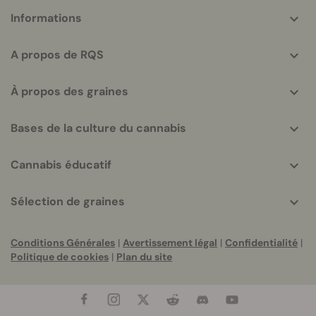
More
Informations
helpful
info
A propos de RQS
À propos des graines
Bases de la culture du cannabis
Cannabis éducatif
Sélection de graines
Conditions Générales
|
Avertissement légal
|
Confidentialité
|
Politique de cookies
|
Plan du site