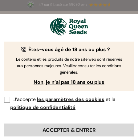
4.7 sur 5 basé sur
58690 avis
🎁
3 graines White Widow Auto
GRATUITES pour les
100 premiers à utiliser le code
AUGUST26 🌿
Êtes-vous âgé de 18 ans ou plus ?
The RQS Blog
Le contenu et les produits de notre site web sont réservés
aux personnes majeures. Veuillez consulter les conditions
Articles Cannabis Lifestyle
Variétés et produits
générales.
Non, je n’ai pas 18 ans ou plus
J’accepte
les paramètres des cookies
et la
politique de confidentialité
ACCEPTER & ENTRER