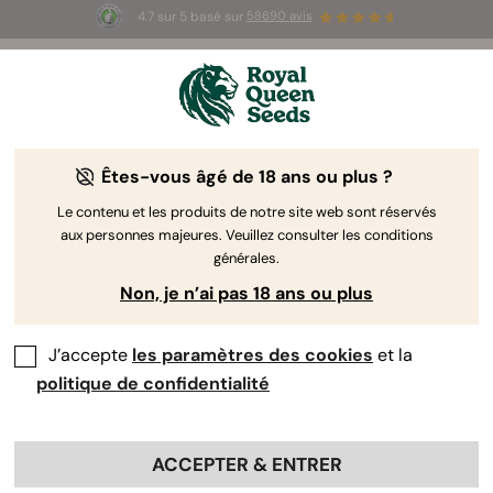
4.7 sur 5 basé sur
58690 avis
🎁
3 graines White Widow Auto
GRATUITES pour les
100 premiers à utiliser le code
AUGUST26 🌿
Êtes-vous âgé de 18 ans ou plus ?
The RQS Blog
Le contenu et les produits de notre site web sont réservés
aux personnes majeures. Veuillez consulter les conditions
Articles Cannabis Lifestyle
Variétés et produits
générales.
Non, je n’ai pas 18 ans ou plus
J’accepte
les paramètres des cookies
et la
politique de confidentialité
ACCEPTER & ENTRER