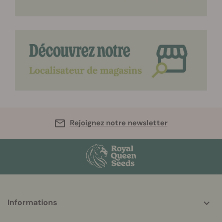
Rejoignez notre newsletter
More
Informations
helpful
info