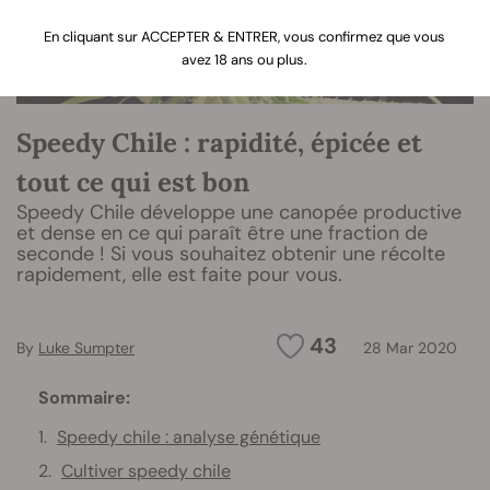
En cliquant sur ACCEPTER & ENTRER, vous confirmez que vous
avez 18 ans ou plus.
Speedy Chile : rapidité, épicée et
tout ce qui est bon
Speedy Chile développe une canopée productive
et dense en ce qui paraît être une fraction de
seconde ! Si vous souhaitez obtenir une récolte
rapidement, elle est faite pour vous.
43
By
Luke Sumpter
28 Mar 2020
Sommaire:
Speedy chile : analyse génétique
Cultiver speedy chile