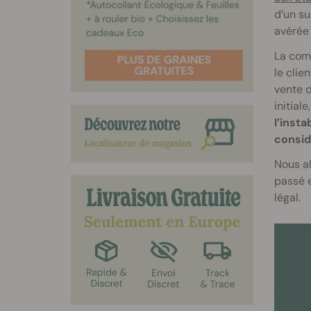
d’un s
avérée 
La comp
le clie
vente d
initiale,
l’insta
consid
Nous al
passé e
légal.