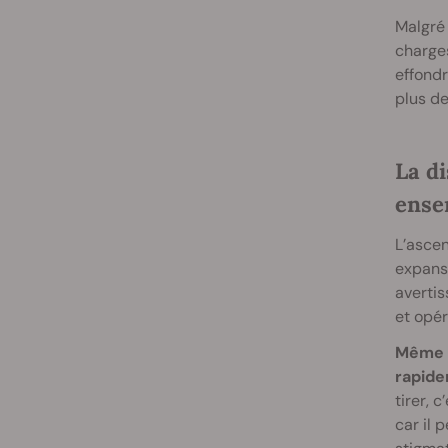
Malgré
charges
effondr
plus de
La di
ense
L’ascen
expans
avertis
et opér
Même s
rapide
tirer, 
car il 