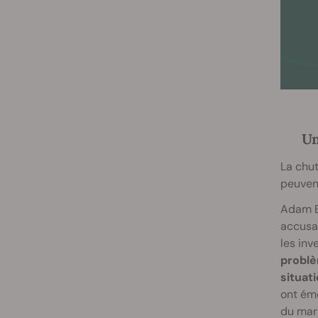
Un
La chut
peuvent
Adam Bi
accusat
les inv
problè
situat
ont éme
du mark