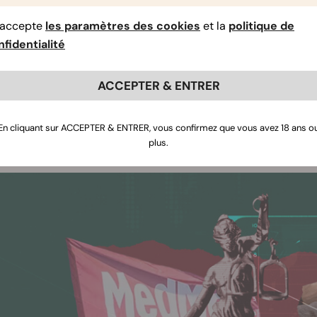
érables, s’élevant à des centaines de millions de dollars
llions de dollars avec PharmaCann, qui a fini par échoue
’accepte
les paramètres des cookies
et la
politique de
par le Département de la Justice américain.
C’est un coup
fidentialité
e.
vril 2024, les déboires financiers de MedMen ont atteint leur
ACCEPTER & ENTRER
re de l’entreprise. Cette évolution était le résultat d’un pr
pérationnels élevés, des pressions concurrentielles imposées 
En cliquant sur ACCEPTER & ENTRER, vous confirmez que vous avez 18 ans o
nement de marché impitoyable qui s’est intensifié avec les i
plus.
ge
.