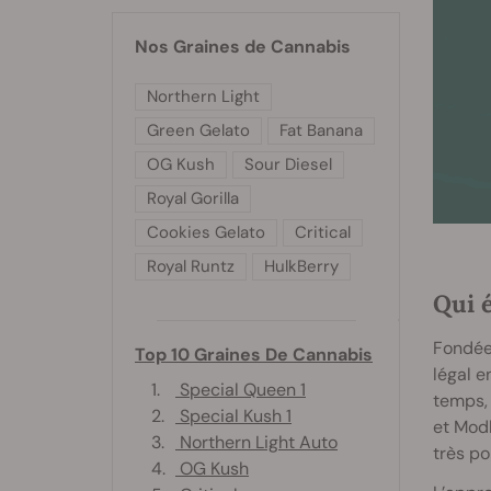
Nos Graines de Cannabis
Northern Light
Green Gelato
Fat Banana
OG Kush
Sour Diesel
Royal Gorilla
Cookies Gelato
Critical
Royal Runtz
HulkBerry
Qui 
Fondée
Top 10 Graines De Cannabis
légal 
1.
Special Queen 1
temps, 
2.
Special Kush 1
et Modl
3.
Northern Light Auto
très po
4.
OG Kush