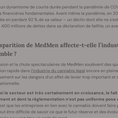
 un dynamisme de courte durée pendant la pandémie de COVID
 financières fondamentales. Avant même la pandémie, en 2019
ée en perdant 92 % de sa valeur – un déclin dont elle ne s’est j
 400 millions de dettes dans sa déclaration de faillite, un av
sparition de MedMen affecte-t-elle l’indus
mble ?
sion et la chute spectaculaires de MedMen soulèvent des que
ion rapide dans
l’industrie du cannabis légal
encore en pleine 
sement sur les dangers d’un effet de levier trop important et 
ationnelle.
i le secteur est très certainement en croissance, le fai
ment et dont la réglementation n’est pas uniforme pose d
c’est que les entreprises en lien avec le cannabis doivent fai
peut être difficile de savoir ce que le futur réserve et des évol