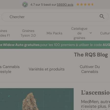
4.7 sur 5 basé sur
58690 avis
Catalogue
aines
Graines
Mix Packs
de
Cultu
ides F1
Tyson 2.0
graines
te Widow Auto gratuites
pour les 100 premiers à utiliser le code
AUG
The RQS Blog
es Cannabis
Cultiver Du
Variétés et produits
festyle
Cannabis
L'ascensi
MedMen, autref
n’existe plus