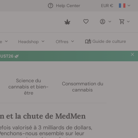
EUR €
Help Center
Saved
items
Guide de culture
re
Headshop
Offres
UST26 🌿
Science du
Consommation du
cannabis et bien-
cannabis
être
on et la chute de MedMen
ois valorisé à 3 milliards de dollars,
. Penchons-nous ensemble sur leur