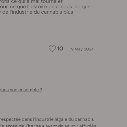
orons ce qui a mal tourné et
s ce que l’histoire peut nous indiquer
e de l’industrie du cannabis plus
10
19 May 2024
 dans son ensemble ?
 respectée dans
l’industrie légale du cannabis
ple store de l’herbe »
avant de se voir affublée