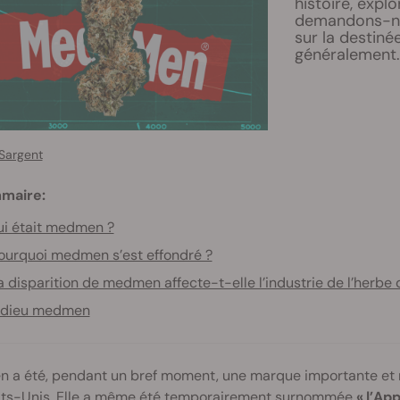
histoire, expl
demandons-nou
sur la destiné
généralement.
Sargent
maire:
i était medmen ?
ourquoi medmen s’est effondré ?
a disparition de medmen affecte-t-elle l’industrie de l’herbe
dieu medmen
 a été, pendant un bref moment, une marque importante et
ats-Unis
. Elle a même été temporairement surnommée
« l’Ap