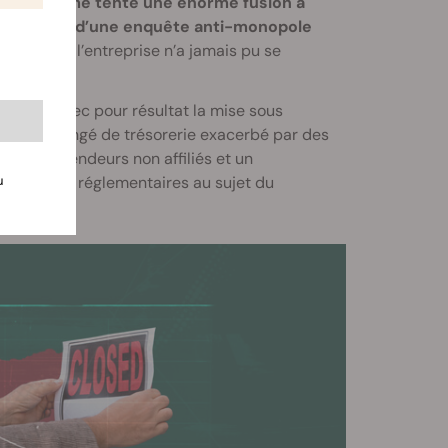
. Elle a même tenté une énorme fusion à
r en raison d’une enquête anti-monopole
 dur dont l’entreprise n’a jamais pu se
 apogée avec pour résultat la mise sous
oblème prolongé de trésorerie exacerbé par des
par les vendeurs non affiliés et un
u
nquiétudes réglementaires au sujet du