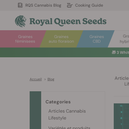
RQS Cannabis Blog
Cooking Guide
Gr
Graines
Graines
Graines
féminisees
auto floraison
CBD
hybr
🎁
3 Whi
Articl
Accueil
>
Blog
Li
Categories
Articles Cannabis
Lifestyle
Variétés et produits