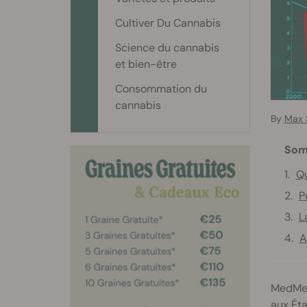
Cultiver Du Cannabis
Science du cannabis
et bien-être
Consommation du
cannabis
By
Max 
Som
Qu
P
L
A
MedMen
aux Ét