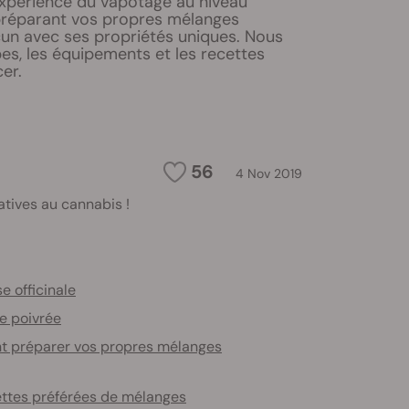
expérience du vapotage au niveau
préparant vos propres mélanges
cun avec ses propriétés uniques. Nous
es, les équipements et les recettes
er.
56
4 Nov 2019
tives au cannabis !
e officinale
e poivrée
 préparer vos propres mélanges
ttes préférées de mélanges