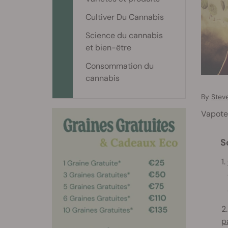
Cultiver Du Cannabis
Science du cannabis
et bien-être
Consommation du
cannabis
By
Stev
Vapotez
S
1.
1
1
2
p