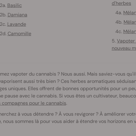
d'herbes
a.
Basilic
4a.
Mélan
b.
Damiana
4b.
Mélan
c.
Lavande
4c.
Mélan
d.
Camomille
5.
Vapoter 
nouveau mo
mez vapoter du cannabis ? Nous aussi. Mais saviez-vous qu'il
vaporisent aussi très bien ? Ces herbes aromatiques séduisa
es uniques. Elles offrent de bonnes opportunités pour un peu
ne pause avec le cannabis. Si vous êtes un cultivateur, beauc
s compagnes pour le cannabis
.
erchez à vous détendre ? À vous revigorer ? À améliorer votr
, nous sommes là pour vous aider à étendre vos horizons en 