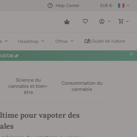
EUR €
Help Center
Saved
items
Guide de culture
re
Headshop
Offres
UST26 🌿
Science du
Consommation du
cannabis et bien-
cannabis
être
ultime pour vapoter des
ales