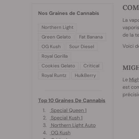
COM
Nos Graines de Cannabis
La vapo
Northern Light
vapori
de la t
Green Gelato
Fat Banana
Voici d
OG Kush
Sour Diesel
Royal Gorilla
Cookies Gelato
Critical
MIG
Royal Runtz
HulkBerry
Le
Mig
est com
précisi
Top 10 Graines De Cannabis
1.
Special Queen 1
2.
Special Kush 1
3.
Northern Light Auto
4.
OG Kush