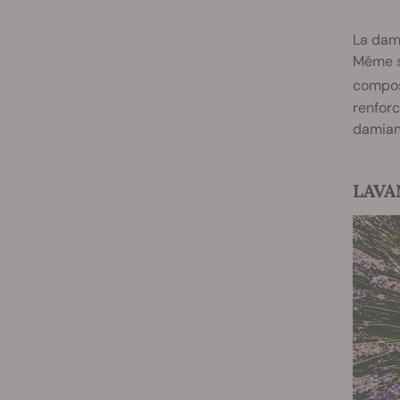
La dami
Même si
composé
renforc
damiana
LAVAN