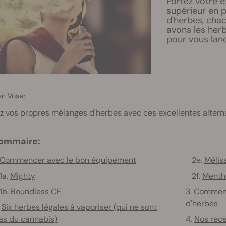
Portez votre 
supérieur en 
d'herbes, cha
avons les herb
pour vous lanc
en Voser
 vos propres mélanges d'herbes avec ces excellentes alterna
ommaire:
Commencer avec le bon équipement
2e.
Méliss
a.
Mighty
2f.
Menth
b.
Boundless CF
3.
Comment
d'herbes
.
Six herbes légales à vaporiser (qui ne sont
as du cannabis)
4.
Nos rece