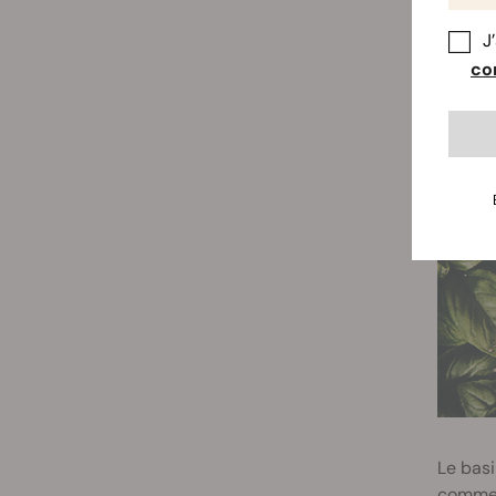
vous es
ce qui 
J
con
BASIL
Le basi
comme p