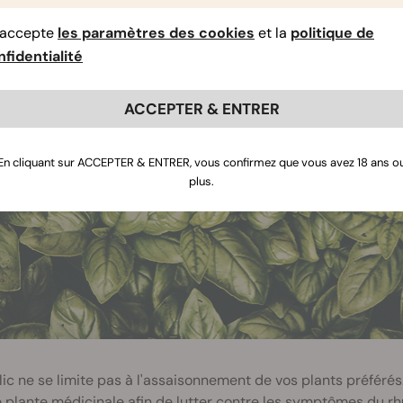
sayez de réduire ou d'arrêter de fumer du cannabis ou de la ni
signifie qu'elles peuvent être achetées et vaporisées tout en ay
’accepte
les paramètres des cookies
et la
politique de
fidentialité
IC (130 °C / 266 °F)
ACCEPTER & ENTRER
En cliquant sur ACCEPTER & ENTRER, vous confirmez que vous avez 18 ans o
plus.
lic ne se limite pas à l'assaisonnement de vos plants préfér
lante médicinale afin de lutter contre les symptômes du rhu