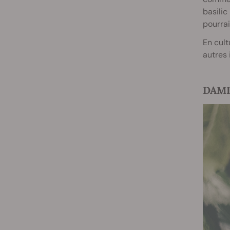
basilic
pourrai
En cult
autres 
DAMIA