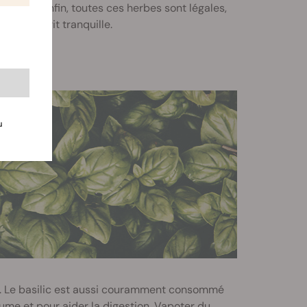
cotine. Enfin, toutes ces herbes sont légales,
ant l'esprit tranquille.
u
és. Le basilic est aussi couramment consommé
me et pour aider la digestion. Vapoter du