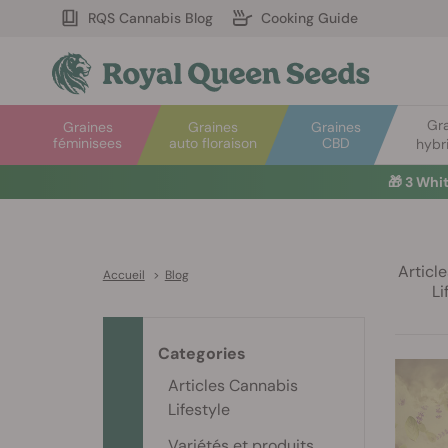
RQS Cannabis Blog
Cooking Guide
Gr
Graines
Graines
Graines
féminisees
auto floraison
CBD
hybr
🎁
3 Whi
Articl
Accueil
>
Blog
Li
Categories
Articles Cannabis
Lifestyle
Variétés et produits