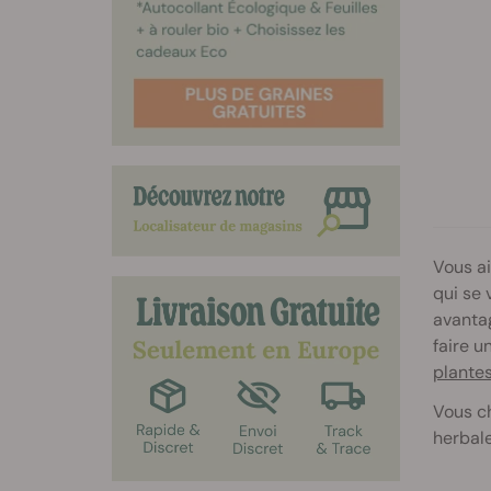
2
2
2
2
Vous ai
qui se 
avantag
faire u
plante
Vous ch
herbale