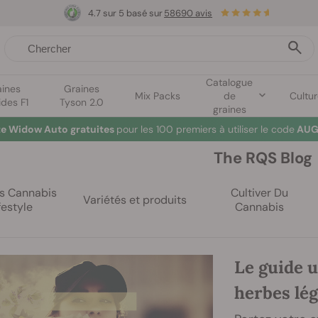
4.7 sur 5 basé sur
58690 avis
Catalogue
aines
Graines
Mix Packs
de
Cultu
ides F1
Tyson 2.0
graines
te Widow Auto gratuites
pour les 100 premiers à utiliser le code
AUG
The RQS Blog
es Cannabis
Cultiver Du
Variétés et produits
festyle
Cannabis
Le guide 
herbes lég