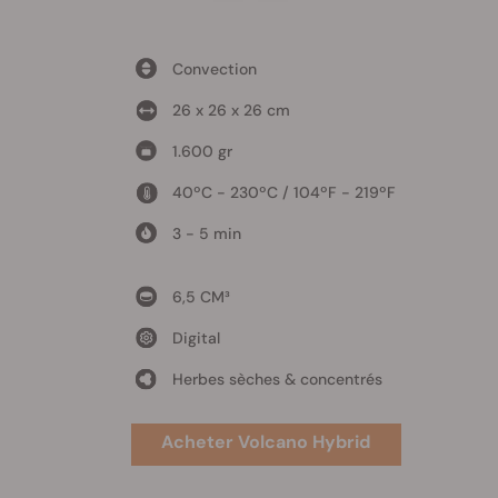
Convection
26 x 26 x 26 cm
1.600 gr
40ºC - 230ºC / 104ºF - 219ºF
3 - 5 min
6,5 CM³
Digital
Herbes sèches & concentrés
Acheter Volcano Hybrid