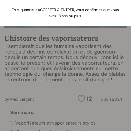
En cliquant sur ACCEPTER & ENTRER, vous confirmez que vous
avez 18 ans ou plus.
L'histoire des vaporisateurs
Il semblerait que les humains vaporisent des
herbes à des fins de relaxation et de guérison
depuis un certain temps. Nous découvrirons ici le
passé, le présent et l’avenir des vaporisateurs, en
apportant quelques éclaircissements sur cette
technologie qui change la donne. Assez de blablas
et rentrons directement dans le vif du sujet !
12
By
Max Sargent
15 Jun 2024
Sommaire:
Vaporisateurs et vaporisateurs stylos