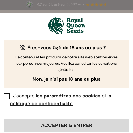
4.7 sur 5 basé sur
58690 avis
☀️ Summer Sales : jusqu'à -50 % sur
certains produits ! ⏤
LES ACHETER
🛍️
Êtes-vous âgé de 18 ans ou plus ?
The RQS Blog
Le contenu et les produits de notre site web sont réservés
aux personnes majeures. Veuillez consulter les conditions
Articles Cannabis Lifestyle
Variétés et produits
générales.
Non, je n’ai pas 18 ans ou plus
J’accepte
les paramètres des cookies
et la
politique de confidentialité
ACCEPTER & ENTRER