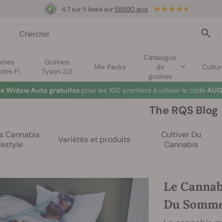
4.7 sur 5 basé sur
58690 avis
Catalogue
aines
Graines
Mix Packs
de
Cultu
ides F1
Tyson 2.0
graines
te Widow Auto gratuites
pour les 100 premiers à utiliser le code
AUG
The RQS Blog
es Cannabis
Cultiver Du
Variétés et produits
festyle
Cannabis
Le Cannab
Du Somme