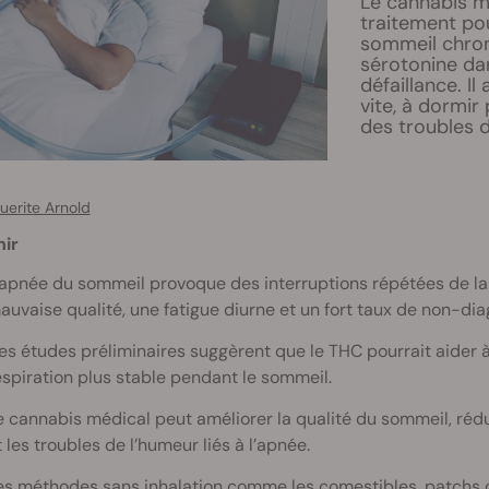
Le cannabis 
traitement po
sommeil chroniq
sérotonine dan
défaillance. I
vite, à dormir
des troubles d
uerite Arnold
nir
’apnée du sommeil provoque des interruptions répétées de la 
auvaise qualité, une fatigue diurne et un fort taux de non-dia
es études préliminaires suggèrent que le THC pourrait aider 
espiration plus stable pendant le sommeil.
e cannabis médical peut améliorer la qualité du sommeil, rédui
t les troubles de l’humeur liés à l’apnée.
es méthodes sans inhalation comme les comestibles, patchs ou