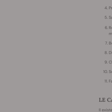
P
S
R
m
B
D
C
S
F
LE 
Il exis