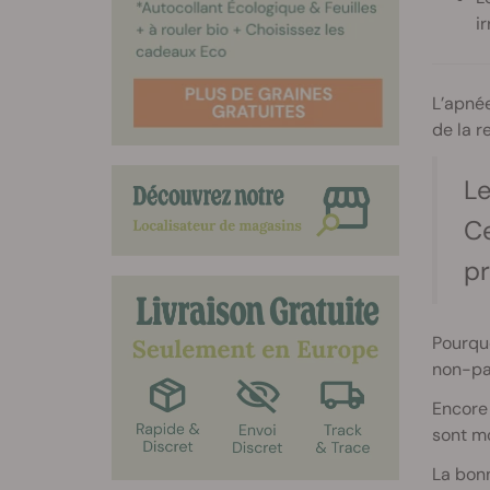
ir
L’apnée
de la r
Le
Ce
pr
Pourquo
non-par
Encore 
sont m
La bonn