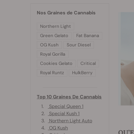
Nos Graines de Cannabis
Northern Light
Green Gelato
Fat Banana
OG Kush
Sour Diesel
Royal Gorilla
Cookies Gelato
Critical
Royal Runtz
HulkBerry
Top 10 Graines De Cannabis
1.
Special Queen 1
2.
Special Kush 1
3.
Northern Light Auto
4.
OG Kush
QU’E