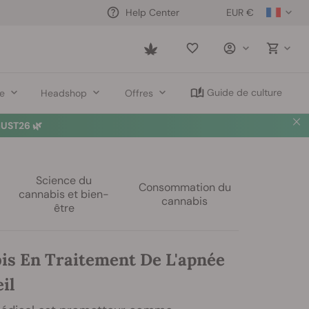
EUR €
Help Center
Saved
items
Guide de culture
re
Headshop
Offres
UST26 🌿
Science du
Consommation du
cannabis et bien-
cannabis
être
is En Traitement De L'apnée
il