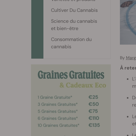
Cultiver Du Cannabis
Science du cannabis
et bien-être
Consommation du
cannabis
By
Marg
À rete
L
m
D
r
L
e
L