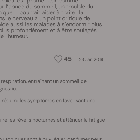
médical est prometteur comme
ur l’apnée du sommeil, un trouble du
ue. Il pourrait aider à traiter la
s le cerveau à un point critique de
l aide aussi les malades à s’endormir plus
 plus profondément et à être soulagés
e l’humeur.
45
23 Jan 2018
respiration, entraînant un sommeil de
gnostic.
à réduire les symptômes en favorisant une
re les réveils nocturnes et atténuer la fatigue
 topiques sont à privilégier, car fumer peut