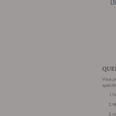
QUEL
Vous po
spécifi
F
M
H