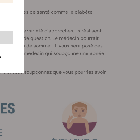
 Des troubles de santé comme le diabète
lement une variété d’approches. Ils réalisent
ensemble de question. Le médecin pourrait
 habitudes de sommeil. Il vous sera posé des
s derrière. Un médecin qui soupçonne une apnée
u
re si vous soupçonnez que vous pourriez avoir