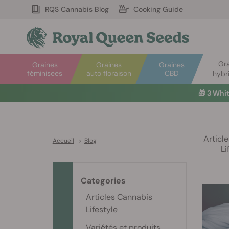
RQS Cannabis Blog
Cooking Guide
Gr
Graines
Graines
Graines
féminisees
auto floraison
CBD
hybr
🎁
3 Whi
Articl
Accueil
>
Blog
Li
Categories
Articles Cannabis
Lifestyle
Variétés et produits