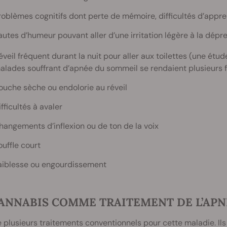
roblèmes cognitifs dont perte de mémoire, difficultés d’app
autes d’humeur pouvant aller d’une irritation légère à la dép
éveil fréquent durant la nuit pour aller aux toilettes (une étu
alades souffrant d’apnée du sommeil se rendaient plusieurs foi
ouche sèche ou endolorie au réveil
ifficultés à avaler
hangements d’inflexion ou de ton de la voix
ouffle court
aiblesse ou engourdissement
CANNABIS COMME TRAITEMENT DE L’AP
te plusieurs traitements conventionnels pour cette maladie. I