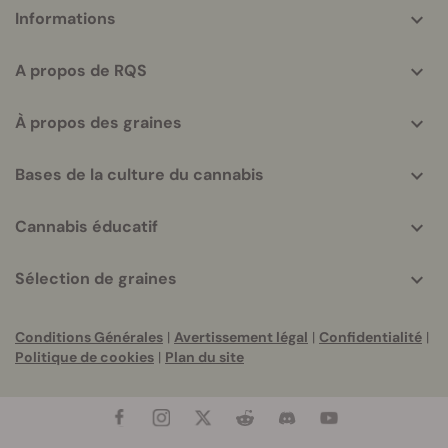
More
Informations
helpful
info
A propos de RQS
À propos des graines
Bases de la culture du cannabis
Cannabis éducatif
Sélection de graines
Conditions Générales
|
Avertissement légal
|
Confidentialité
|
Politique de cookies
|
Plan du site