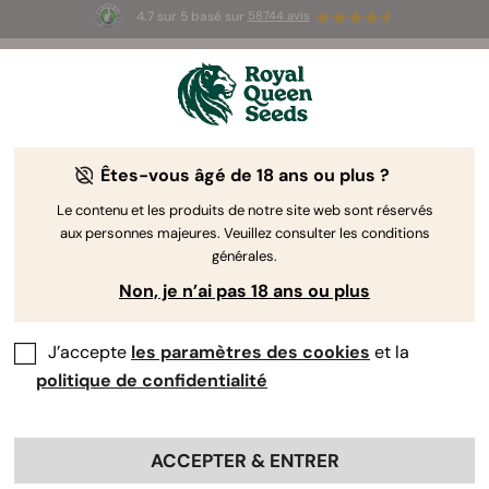
4.7 sur 5 basé sur
58744 avis
🎁
3 graines White Widow Auto
GRATUITES pour les
100 premiers à utiliser le code
AUGUST26 🌿
Êtes-vous âgé de 18 ans ou plus ?
Auteur RQS :
Entrepreneuse et journaliste spécialiste du
cannabis
Le contenu et les produits de notre site web sont réservés
aux personnes majeures. Veuillez consulter les conditions
Marguerite Arnold
générales.
Non, je n’ai pas 18 ans ou plus
J’écris sur : Légalisation, cannabis
médical, blockchain
J’accepte
les paramètres des cookies
et la
politique de confidentialité
Profils professionnels :
ACCEPTER & ENTRER
Marguerite Arnold