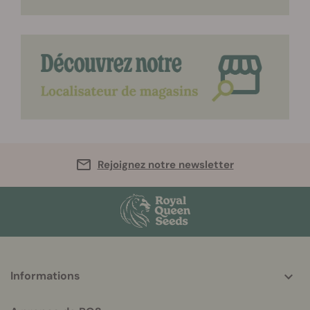
Rejoignez notre newsletter
More
Informations
helpful
info