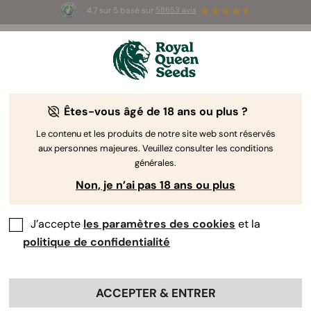
4.7 sur 5 basé sur
58653 avis
☀️ Summer Sales : jusqu'à -50 % sur
certains produits ! ⏤
LES ACHETER
🛍️
Êtes-vous âgé de 18 ans ou plus ?
The RQS Blog
Le contenu et les produits de notre site web sont réservés
aux personnes majeures. Veuillez consulter les conditions
Articles Cannabis Lifestyle
Variétés et produits
générales.
Non, je n’ai pas 18 ans ou plus
J’accepte
les paramètres des cookies
et la
politique de confidentialité
ACCEPTER & ENTRER