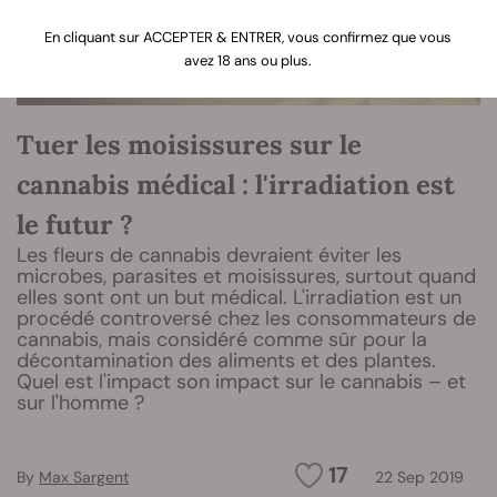
En cliquant sur ACCEPTER & ENTRER, vous confirmez que vous
avez 18 ans ou plus.
Tuer les moisissures sur le
cannabis médical : l'irradiation est
le futur ?
Les fleurs de cannabis devraient éviter les
microbes, parasites et moisissures, surtout quand
elles sont ont un but médical. L'irradiation est un
procédé controversé chez les consommateurs de
cannabis, mais considéré comme sûr pour la
décontamination des aliments et des plantes.
Quel est l'impact son impact sur le cannabis – et
sur l'homme ?
17
By
Max Sargent
22 Sep 2019