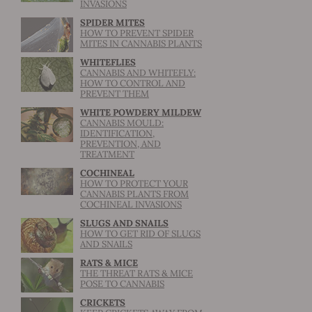
INVASIONS
SPIDER MITES
HOW TO PREVENT SPIDER
MITES IN CANNABIS PLANTS
WHITEFLIES
CANNABIS AND WHITEFLY:
HOW TO CONTROL AND
PREVENT THEM
WHITE POWDERY MILDEW
CANNABIS MOULD:
IDENTIFICATION,
PREVENTION, AND
TREATMENT
COCHINEAL
HOW TO PROTECT YOUR
CANNABIS PLANTS FROM
COCHINEAL INVASIONS
SLUGS AND SNAILS
HOW TO GET RID OF SLUGS
AND SNAILS
RATS & MICE
THE THREAT RATS & MICE
POSE TO CANNABIS
CRICKETS