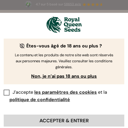
4.7 sur 5 basé sur
58653 avis
⏳
1+1 OFFERT
-
Offre à durée limitée
3d 14h 6m 09s
🌱
Êtes-vous âgé de 18 ans ou plus ?
The RQS Blog
Le contenu et les produits de notre site web sont réservés
aux personnes majeures. Veuillez consulter les conditions
Articles Cannabis Lifestyle
Variétés et produits
générales.
Non, je n’ai pas 18 ans ou plus
J’accepte
les paramètres des cookies
et la
politique de confidentialité
ACCEPTER & ENTRER