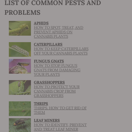
LIST OF COMMON PESTS AND
PROBLEMS
APHIDS
HOW TO SPOT, TREAT, AND
PREVENT APHIDS ON
CANNABIS PLANTS
CATERPILLARS
HOW TO KEEP CATERPILLARS
OFF YOUR CANNABIS PLANTS
FUNGUS GNATS
HOW TO STOP FUNGUS
GNATS FROM DAMAGING
YOUR PLANTS
GRASSHOPPERS
HOW TO PROTECT YOUR
CANNABIS CROP FROM
GRASSHOPPERS
THRIPS
THRIPS. HOW TO GET RID OF
THEM
LEAF MINERS
HOW TO IDENTIFY, PREVENT
AND TREAT LEAF MINER