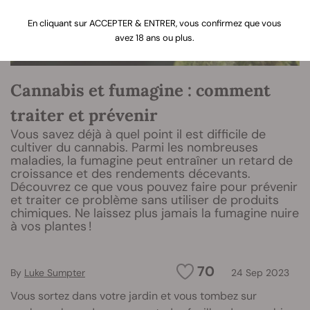
En cliquant sur ACCEPTER & ENTRER, vous confirmez que vous
avez 18 ans ou plus.
Cannabis et fumagine : comment
traiter et prévenir
Vous savez déjà à quel point il est difficile de
cultiver du cannabis. Parmi les nombreuses
maladies, la fumagine peut entraîner un retard de
croissance et des rendements décevants.
Découvrez ce que vous pouvez faire pour prévenir
et traiter ce problème sans utiliser de produits
chimiques. Ne laissez plus jamais la fumagine nuire
à vos plantes !
70
By
Luke Sumpter
24 Sep 2023
Vous sortez dans votre jardin et vous tombez sur