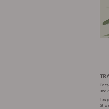
TR
En ta
une c
Les p
être 