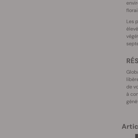
envi
flora
Les p
élevé
végét
sept
RÉ
Glob
libèr
de vo
à con
génét
Artic