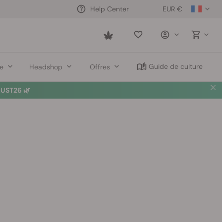
EUR €
Help Center
Saved
items
Guide de culture
re
Headshop
Offres
UST26 🌿