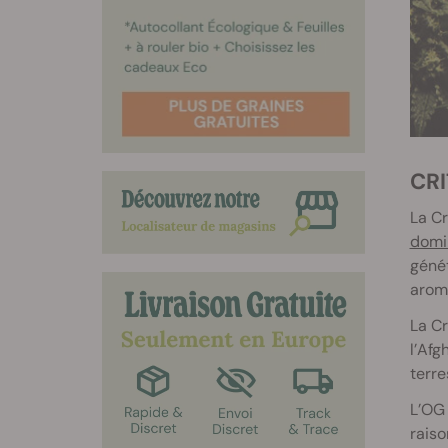
C
La Cr
domi
génét
arom
La Cr
l’Afg
terre
L’OG 
raiso