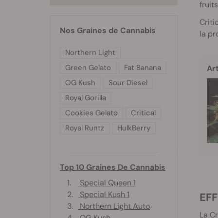
fruit
Criti
Nos Graines de Cannabis
la pr
Northern Light
Green Gelato
Fat Banana
Art
OG Kush
Sour Diesel
Royal Gorilla
Cookies Gelato
Critical
Royal Runtz
HulkBerry
Top 10 Graines De Cannabis
1.
Special Queen 1
2.
Special Kush 1
EF
3.
Northern Light Auto
La Cr
4.
OG Kush