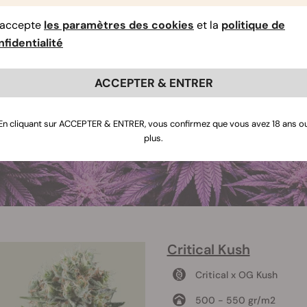
’accepte
les paramètres des cookies
et la
politique de
fidentialité
ACCEPTER & ENTRER
En cliquant sur ACCEPTER & ENTRER, vous confirmez que vous avez 18 ans o
plus.
Critical Kush
Critical x OG Kush
500 - 550 gr/m2