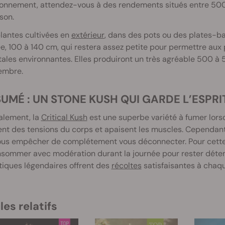
ronnement, attendez-vous à des rendements situés entre 500
ison.
lantes cultivées en
extérieur
, dans des pots ou des plates-ba
e, 100 à 140 cm, qui restera assez petite pour permettre aux
ales environnantes. Elles produiront un très agréable 500 à 55
embre.
SUMÉ : UN STONE KUSH QUI GARDE L’ESPRI
alement, la
Critical Kush
est une superbe variété à fumer lorsq
ent des tensions du corps et apaisent les muscles. Cependan
us empêcher de complétement vous déconnecter. Pour cette ra
sommer avec modération durant la journée pour rester détend
iques légendaires offrent des
récoltes
satisfaisantes à chaque
les relatifs