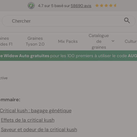
4.7 sur 5 basé sur
58690 avis
Catalogue
aines
Graines
Mix Packs
de
Cultu
ides F1
Tyson 2.0
graines
te Widow Auto gratuites
pour les 100 premiers à utiliser le code
AUG
ctive
ommaire:
Critical kush : bagage génétique
Effets de la critical kush
Saveur et odeur de la critical kush