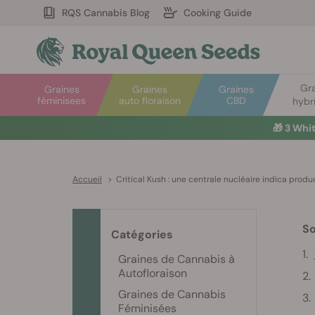
RQS Cannabis Blog
Cooking Guide
Gr
Graines
Graines
Graines
féminisees
auto floraison
CBD
hybr
🎁
3 Whi
Accueil
>
Critical Kush : une centrale nucléaire indica produ
S
Catégories
Graines de Cannabis à
Autofloraison
Graines de Cannabis
Féminisées