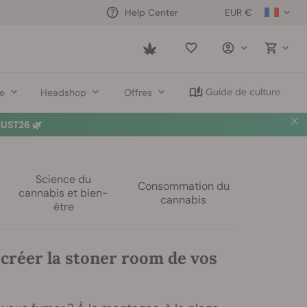
EUR €
Help Center
Saved
items
Guide de culture
re
Headshop
Offres
UST26 🌿
Science du
Consommation du
cannabis et bien-
cannabis
être
réer la stoner room de vos