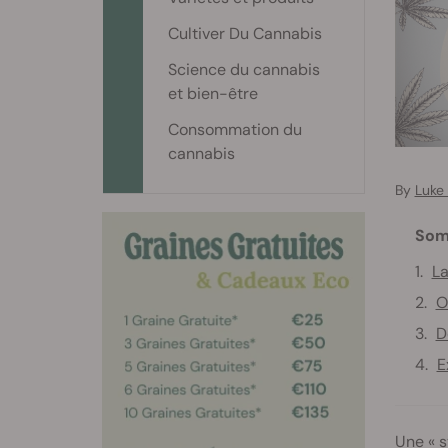
Cultiver Du Cannabis
Science du cannabis
et bien-être
Consommation du
cannabis
By
Luke
Som
La
O
D
E
Une « s