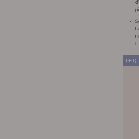
d
p
So
l
u
fo