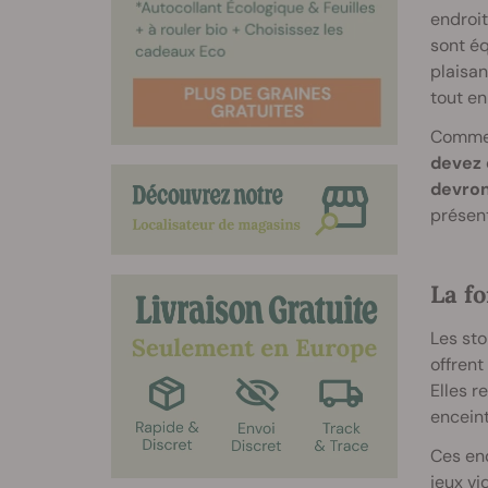
endroit
sont éq
plaisan
tout en
Comme v
devez 
devron
présen
La f
Les sto
offrent
Elles r
enceint
Ces end
jeux v