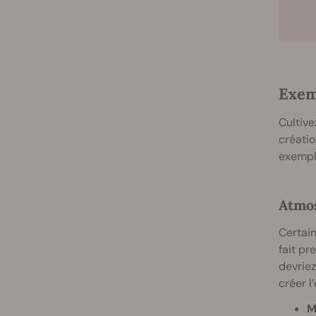
Exem
Cultive
créatio
exemple
Atmos
Certain
fait pr
devriez
créer l
M