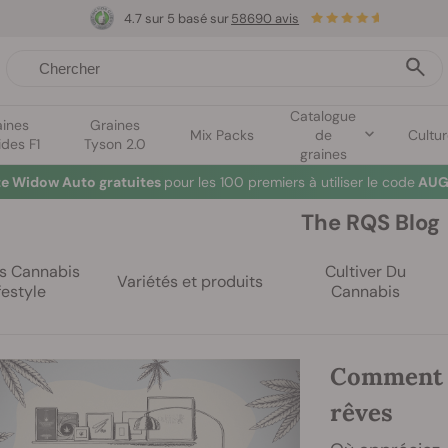
4.7 sur 5 basé sur
58690 avis
Catalogue
aines
Graines
Mix Packs
de
Cultu
ides F1
Tyson 2.0
graines
te Widow Auto gratuites
pour les 100 premiers à utiliser le code
AUG
The RQS Blog
es Cannabis
Cultiver Du
Variétés et produits
festyle
Cannabis
Comment c
rêves