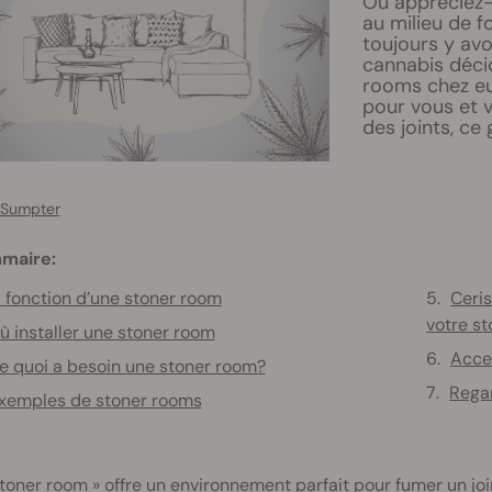
Où appréciez-
au milieu de f
toujours y av
cannabis déci
rooms chez eu
pour vous et 
des joints, ce 
 Sumpter
maire:
 fonction d’une stoner room
Ceris
votre s
ù installer une stoner room
Acce
e quoi a besoin une stoner room?
Regar
xemples de stoner rooms
toner room » offre un environnement parfait pour fumer un joi