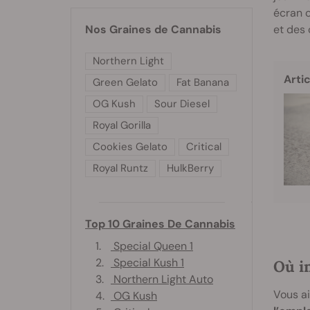
écran o
et des
Nos Graines de Cannabis
Northern Light
Artic
Green Gelato
Fat Banana
OG Kush
Sour Diesel
Royal Gorilla
Cookies Gelato
Critical
Royal Runtz
HulkBerry
Top 10 Graines De Cannabis
1.
Special Queen 1
2.
Special Kush 1
Où i
3.
Northern Light Auto
Vous ai
4.
OG Kush