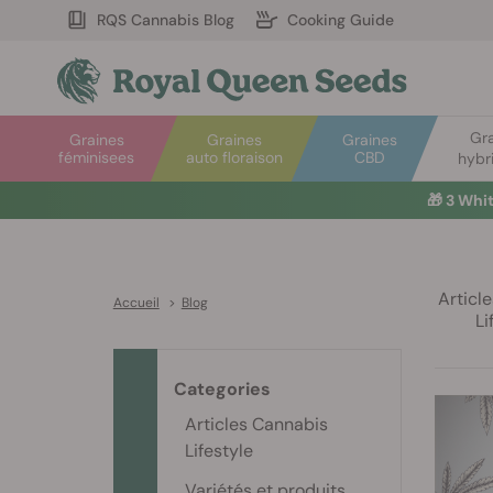
RQS Cannabis Blog
Cooking Guide
Gr
Graines
Graines
Graines
féminisees
auto floraison
CBD
hybr
🎁
3 Whi
Articl
Accueil
>
Blog
Li
Categories
Articles Cannabis
Lifestyle
Variétés et produits