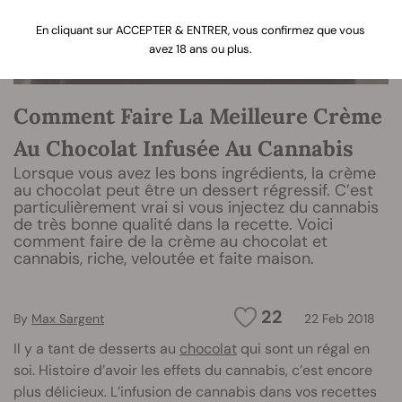
En cliquant sur ACCEPTER & ENTRER, vous confirmez que vous
avez 18 ans ou plus.
Comment Faire La Meilleure Crème
Au Chocolat Infusée Au Cannabis
Lorsque vous avez les bons ingrédients, la crème
au chocolat peut être un dessert régressif. C’est
particulièrement vrai si vous injectez du cannabis
de très bonne qualité dans la recette. Voici
comment faire de la crème au chocolat et
cannabis, riche, veloutée et faite maison.
22
By
Max Sargent
22 Feb 2018
Il y a tant de desserts au
chocolat
qui sont un régal en
soi. Histoire d’avoir les effets du cannabis, c’est encore
plus délicieux. L’infusion de cannabis dans vos recettes