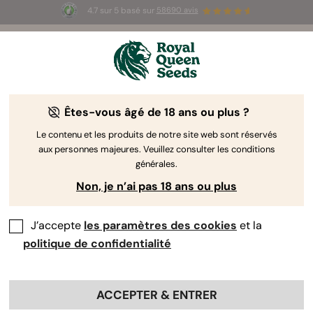
4.7 sur 5 basé sur
58690 avis
🎁
3 graines White Widow Auto
GRATUITES pour les
100 premiers à utiliser le code
AUGUST26 🌿
Êtes-vous âgé de 18 ans ou plus ?
The RQS Blog
Le contenu et les produits de notre site web sont réservés
aux personnes majeures. Veuillez consulter les conditions
Articles Cannabis Lifestyle
Variétés et produits
générales.
Non, je n’ai pas 18 ans ou plus
J’accepte
les paramètres des cookies
et la
politique de confidentialité
ACCEPTER & ENTRER