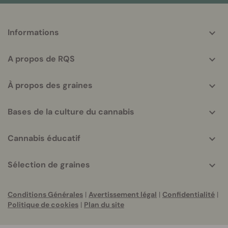
More
Informations
helpful
info
A propos de RQS
À propos des graines
Bases de la culture du cannabis
Cannabis éducatif
Sélection de graines
Conditions Générales
|
Avertissement légal
|
Confidentialité
|
Politique de cookies
|
Plan du site