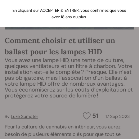
En cliquant sur ACCEPTER & ENTRER, vous confirmez que vous
avez 18 ans ou plus.
Comment choisir et utiliser un
ballast pour les lampes HID
Vous avez une lampe HID, une tente de culture,
quelques ventilateurs et un filtre à charbon. Votre
installation est-elle complète ? Presque. Elle n’est
pas obligatoire, mais l’association d’un ballast à
votre lampe HID offre de nombreux avantages.
Vous économiserez sur les coûts d’exploitation et
protégerez votre source de lumière !
51
By
Luke Sumpter
17 Sep 2023
Pour la culture de cannabis en intérieur, vous aurez
besoin de plusieurs éléments clés pour que tout se