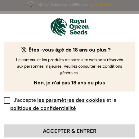
4.7 sur 5 basé sur
58690 avis
☀️ Summer Sales : jusqu'à -50 % sur
certains produits ! ⏤
LES ACHETER
🛍️
Êtes-vous âgé de 18 ans ou plus ?
The RQS Blog
Le contenu et les produits de notre site web sont réservés
aux personnes majeures. Veuillez consulter les conditions
Articles Cannabis Lifestyle
Variétés et produits
générales.
Non, je n’ai pas 18 ans ou plus
J’accepte
les paramètres des cookies
et la
politique de confidentialité
ACCEPTER & ENTRER