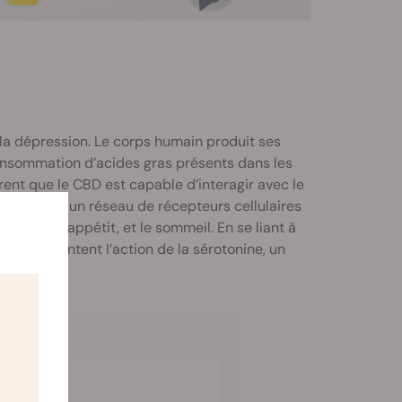
 la dépression. Le corps humain produit ses
onsommation d’acides gras présents dans les
rent que le CBD est capable d’interagir avec le
oïde est un réseau de récepteurs cellulaires
umeur, l’appétit, et le sommeil. En se liant à
s augmentent l’action de la sérotonine, un