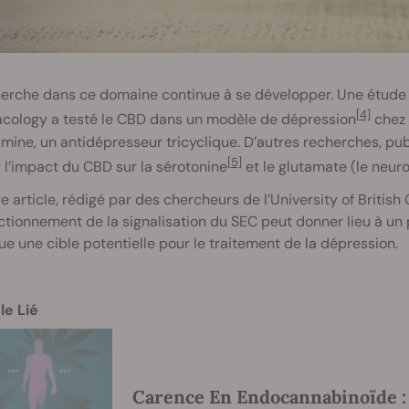
erche dans ce domaine continue à se développer. Une étude c
[4]
cology a testé le CBD dans un modèle de dépression
chez 
amine, un antidépresseur tricyclique. D’autres recherches, 
[5]
 l’impact du CBD sur la sérotonine
et le glutamate (le neuro
e article, rédigé par des chercheurs de l’University of Britis
tionnement de la signalisation du SEC peut donner lieu à un
ue une cible potentielle pour le traitement de la dépression.
le Lié
Carence En Endocannabinoïde : 