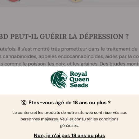
BD PEUT-IL GUÉRIR LA DÉPRESSION ?
utefois, il s’est montré très prometteur dans le traitement de
s cannabinoïdes, appelés endocannabinoïdes, aidés par la c
s comme le poisson, les noix, et les graines. Des études mont
e endocannabinoïde de l’organisme. Le système endocannabin
olécules qui aident à réguler les fonctions humaines comme l’h
epteurs spécifiques du cerveau humain, les endocannabinoïde
imique qui améliore l’humeur et soulage du stress.
Êtes-vous âgé de 18 ans ou plus ?
Le contenu et les produits de notre site web sont réservés aux
le Lié
personnes majeures. Veuillez consulter les conditions
générales.
Non, je n’ai pas 18 ans ou plus