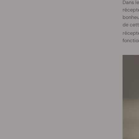
Dans le
récepte
bonheur
de cett
récept
fonctio