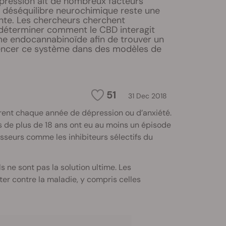
épression ait de nombreux facteurs
le déséquilibre neurochimique reste une
nte. Les chercheurs cherchent
déterminer comment le CBD interagit
me endocannabinoïde afin de trouver un
encer ce système dans des modèles de
51
31 Dec 2018
frent chaque année de dépression ou d’anxiété.
es de plus de 18 ans ont eu au moins un épisode
sseurs comme les inhibiteurs sélectifs du
 ne sont pas la solution ultime. Les
er contre la maladie, y compris celles