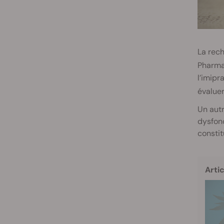
La rech
Pharma
l’imipr
évaluer
Un autr
dysfonc
constit
Artic