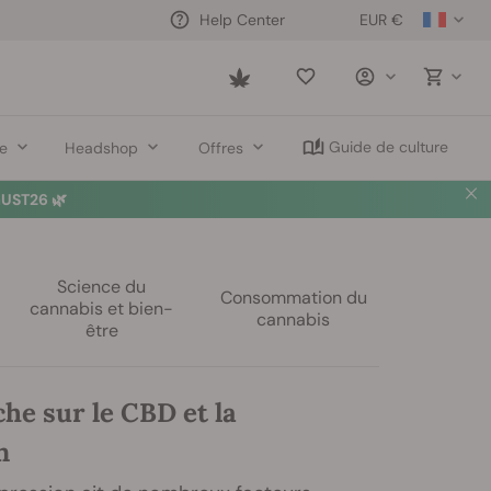
EUR €
Help Center
Saved
items
Guide de culture
re
Headshop
Offres
UST26 🌿
Science du
Consommation du
cannabis et bien-
cannabis
être
he sur le CBD et la
n