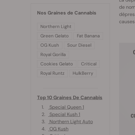
de nom
Nos Graines de Cannabis
dépress
causes
Northern Light
Green Gelato
Fat Banana
OG Kush
Sour Diesel
Royal Gorilla
Cookies Gelato
Critical
Royal Runtz
HulkBerry
Top 10 Graines De Cannabis
1.
Special Queen 1
2.
Special Kush 1
3.
Northern Light Auto
4.
OG Kush