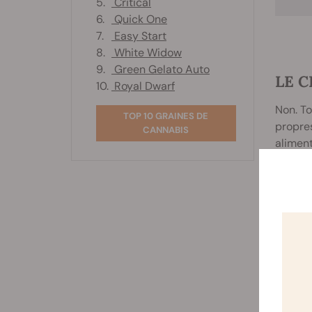
5.
Critical
6.
Quick One
7.
Easy Start
8.
White Widow
9.
Green Gelato Auto
LE C
10.
Royal Dwarf
Non. To
TOP 10 GRAINES DE
propre
CANNABIS
aliment
systèm
et de m
des réc
neuroch
Artic