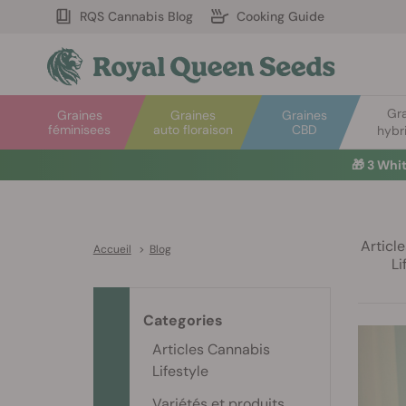
RQS Cannabis Blog
Cooking Guide
Gr
Graines
Graines
Graines
féminisees
auto floraison
CBD
hybr
🎁
3 Whi
Articl
Accueil
>
Blog
Li
Categories
Articles Cannabis
Lifestyle
Variétés et produits