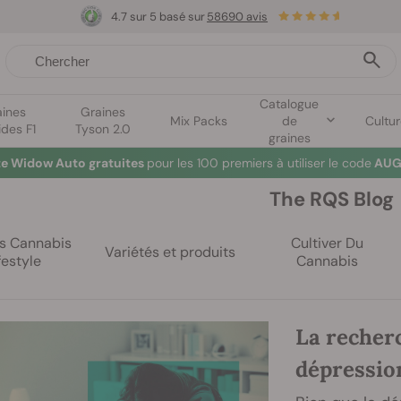
4.7 sur 5 basé sur
58690 avis
Catalogue
aines
Graines
Mix Packs
de
Cultu
ides F1
Tyson 2.0
graines
te Widow Auto gratuites
pour les 100 premiers à utiliser le code
AUG
The RQS Blog
es Cannabis
Cultiver Du
Variétés et produits
festyle
Cannabis
La recherc
dépressio