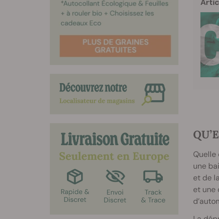
Artic
QU’E
Quelle 
une bai
et de 
et une 
d’autom
La dép