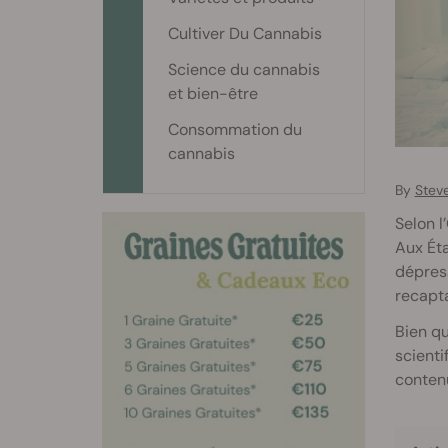
Cultiver Du Cannabis
Science du cannabis
et bien-être
Consommation du
cannabis
By
Stev
Selon l
Aux Éta
dépress
recapta
Bien qu
scienti
contenu