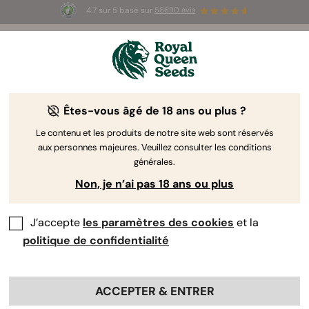
4.7 sur 5 basé sur
58690 avis
🎁
3 graines White Widow Auto
GRATUITES pour les
100 premiers à utiliser le code
AUGUST26 🌿
Êtes-vous âgé de 18 ans ou plus ?
The RQS Blog
Le contenu et les produits de notre site web sont réservés
aux personnes majeures. Veuillez consulter les conditions
Articles Cannabis Lifestyle
Variétés et produits
générales.
Non, je n’ai pas 18 ans ou plus
J’accepte
les paramètres des cookies
et la
politique de confidentialité
ACCEPTER & ENTRER