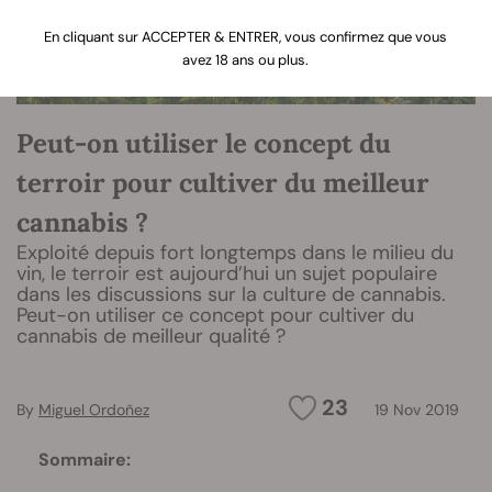
En cliquant sur ACCEPTER & ENTRER, vous confirmez que vous
avez 18 ans ou plus.
Peut-on utiliser le concept du
terroir pour cultiver du meilleur
cannabis ?
Exploité depuis fort longtemps dans le milieu du
vin, le terroir est aujourd’hui un sujet populaire
dans les discussions sur la culture de cannabis.
Peut-on utiliser ce concept pour cultiver du
cannabis de meilleur qualité ?
23
By
Miguel Ordoñez
19 Nov 2019
Sommaire: