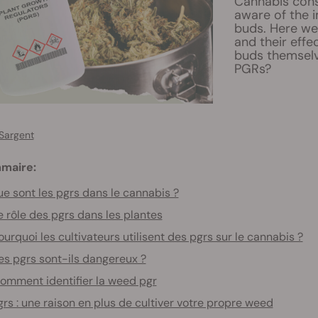
Cannabis cons
aware of the i
buds. Here we
and their effe
buds themselv
PGRs?
Sargent
maire:
e sont les pgrs dans le cannabis ?
e rôle des pgrs dans les plantes
ourquoi les cultivateurs utilisent des pgrs sur le cannabis ?
es pgrs sont-ils dangereux ?
omment identifier la weed pgr
grs : une raison en plus de cultiver votre propre weed