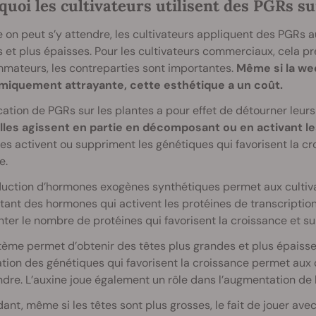
uoi les cultivateurs utilisent des PGRs su
n peut s’y attendre, les cultivateurs appliquent des PGRs a
 et plus épaisses. Pour les cultivateurs commerciaux, cela p
mateurs, les contreparties sont importantes.
Même si la we
iquement attrayante, cette esthétique a un coût.
cation de PGRs sur les plantes a pour effet de détourner le
lles agissent en partie en décomposant ou en activant les
es activent ou suppriment les génétiques qui favorisent la cr
e.
duction d’hormones exogènes synthétiques permet aux cultiva
tant des hormones qui activent les protéines de transcriptio
er le nombre de protéines qui favorisent la croissance et sup
ème permet d’obtenir des têtes plus grandes et plus épaisses
ation des génétiques qui favorisent la croissance permet aux c
ndre. L’auxine joue également un rôle dans l’augmentation de la
nt, même si les têtes sont plus grosses, le fait de jouer av