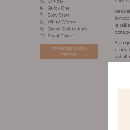
durée d
5.
Critical
6.
Quick One
Naturel
7.
Easy Start
fonctio
8.
White Widow
la tail
9.
Green Gelato Auto
bons p
10.
Royal Dwarf
Bien q
TOP 10 GRAINES DE
produit
CANNABIS
échelle
Mais le
agricul
empêche
égaleme
product
Ci-dess
plantes