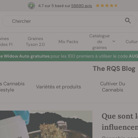
4.7 sur 5 basé sur
58690 avis
Catalogue
aines
Graines
Mix Packs
de
Cultu
ides F1
Tyson 2.0
graines
te Widow Auto gratuites
pour les 100 premiers à utiliser le code
AUG
The RQS Blog
es Cannabis
Cultiver Du
Variétés et produits
festyle
Cannabis
Que sont 
influencen