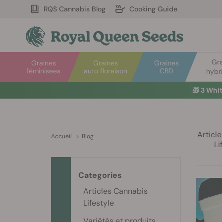
RQS Cannabis Blog
Cooking Guide
Gr
Graines
Graines
Graines
féminisees
auto floraison
CBD
hybr
🎁
3 Whi
Articl
Accueil
>
Blog
Li
Categories
Articles Cannabis
Lifestyle
Variétés et produits