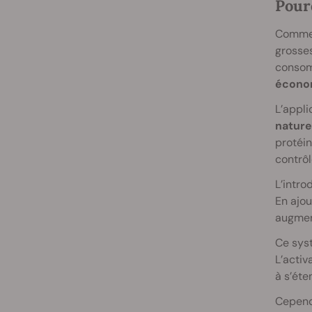
Pourq
Comme o
grosses
consom
économ
L’appli
nature
protéin
contrôl
L’intro
En ajou
augment
Ce syst
L’activ
à s’éte
Cependa