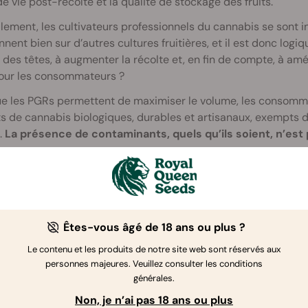
e vie post-récolte et la qualité de stockage des fruits.
lement, les cultivateurs professionnels du cannabis se sont i
nnent bien sur d’autres cultures fruitières, et il est donc log
le des têtes, à augmenter la récolte et, en fin de compte, à amé
our les consommateurs ?
ue les PGRs permettent de maximiser le volume, les consomm
s de cannabis biologiques, durables et artisanaux, exempts d’
.
La présence de contaminants, quels qu’ils soient, n’e
s PGRs ne sont-ils pas appliqués aux cultures vivrières ? C’es
teurs appliquent différents types de ces produits chimiques
r les fruits de tomber trop tôt. Mais de nombreux aliments
nt des résidus de pesticides. Ce n’est pas parce qu’un intran
ivité qu’il peut être ingéré sans danger.
Êtes-vous âgé de 18 ans ou plus ?
ous, vous apprendrez à mieux connaître les PGRs. Après avoi
Le contenu et les produits de notre site web sont réservés aux
personnes majeures. Veuillez consulter les conditions
, vous découvrirez s’ils présentent un danger et comment iden
générales.
Non, je n’ai pas 18 ans ou plus