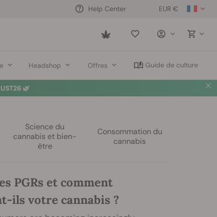
EUR €
Help Center
Saved
items
Guide de culture
re
Headshop
Offres
UST26 🌿
Science du
Consommation du
cannabis et bien-
cannabis
être
les PGRs et comment
t-ils votre cannabis ?