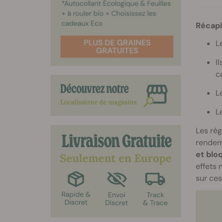
Récapit
L
I
c
L
L
Les rég
rendem
et blo
effets 
sur ces