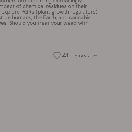
umers are becoming increasingly
mpact of chemical residues on their
 explore PGRs (plant growth regulators)
ct on humans, the Earth, and cannabis
es. Should you treat your weed with
41
5 Feb 2025