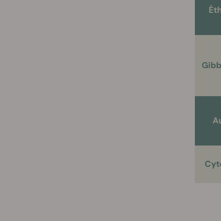
Ét
Gibb
A
Cyt