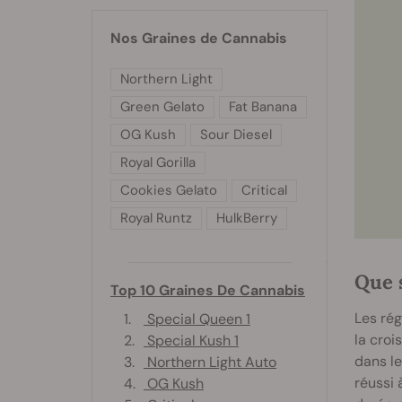
Nos Graines de Cannabis
Northern Light
Green Gelato
Fat Banana
OG Kush
Sour Diesel
Royal Gorilla
Cookies Gelato
Critical
Royal Runtz
HulkBerry
Que 
Top 10 Graines De Cannabis
Les rég
1.
Special Queen 1
la croi
2.
Special Kush 1
dans le
3.
Northern Light Auto
réussi 
4.
OG Kush