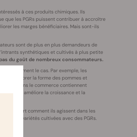
ntéressés à ces produits chimiques. Ils
ique que les PGRs puissent contribuer à accroître
liorer les marges bénéficiaires. Mais sont-ils
ateurs sont de plus en plus demandeurs de
intrants synthétiques et cultivés à plus petite
st pas du goût de nombreux consommateurs.
t effectivement le cas. Par exemple, les
 pour améliorer la forme des pommes et
 cultivés dans le commerce contiennent
t agricole améliore la croissance et la
r découvert comment ils agissent dans les
tifier les variétés cultivées avec des PGRs.