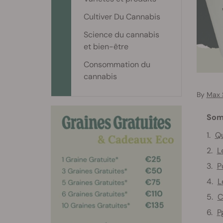
Cultiver Du Cannabis
Science du cannabis
et bien-être
Consommation du
cannabis
By
Max 
Som
Qu
L
P
L
C
P