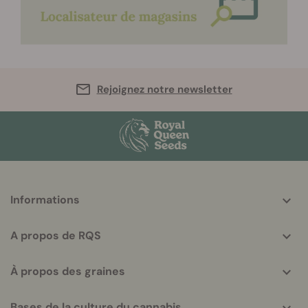
Rejoignez notre newsletter
More
Informations
helpful
info
A propos de RQS
À propos des graines
Bases de la culture du cannabis