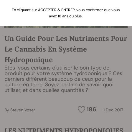
En cliquant sur ACCEPTER & ENTRER, vous confirmez que vous
avez 18 ans ou plus.
Un Guide Pour Les Nutriments Pour
Le Cannabis En Système
Hydroponique
Êtes-vous certains d'utiliser le bon type de
produit pour votre système hydroponique ? Ces
derniers diffèrent beaucoup de ceux pour la
culture en terre. Soyez certain de savoir quoi
utiliser, et dans quelles quantités ?
186
By
Steven Voser
1 Dec 2017
LES NUTRIMENTS HYDROPONIQUES