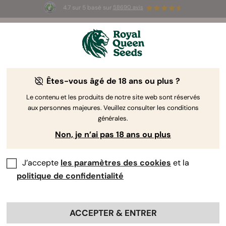
4.7 sur 5 basé sur
58690 avis
🎁
3 graines White Widow Auto
GRATUITES pour les
100 premiers à utiliser le code
AUGUST26 🌿
Êtes-vous âgé de 18 ans ou plus ?
The RQS Blog
Le contenu et les produits de notre site web sont réservés
aux personnes majeures. Veuillez consulter les conditions
Articles Cannabis Lifestyle
Variétés et produits
générales.
Non, je n’ai pas 18 ans ou plus
J’accepte
les paramètres des cookies
et la
politique de confidentialité
ACCEPTER & ENTRER