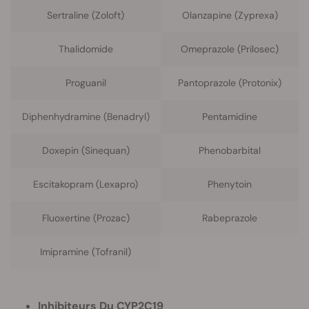
Sertraline (Zoloft)
Olanzapine (Zyprexa)
Thalidomide
Omeprazole (Prilosec)
Proguanil
Pantoprazole (Protonix)
Diphenhydramine (Benadryl)
Pentamidine
Doxepin (Sinequan)
Phenobarbital
Escitakopram (Lexapro)
Phenytoin
Fluoxertine (Prozac)
Rabeprazole
Imipramine (Tofranil)
Inhibiteurs Du CYP2C19