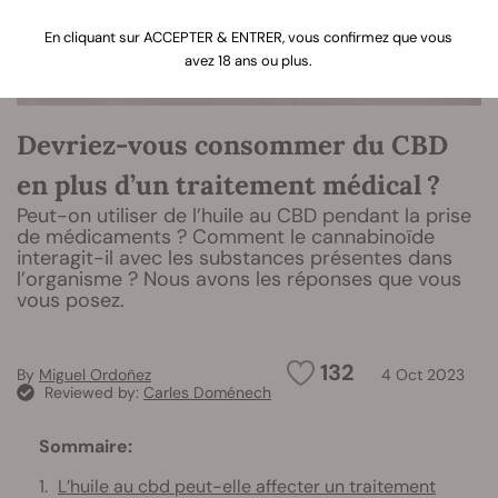
En cliquant sur ACCEPTER & ENTRER, vous confirmez que vous
avez 18 ans ou plus.
Devriez-vous consommer du CBD
en plus d’un traitement médical ?
Peut-on utiliser de l’huile au CBD pendant la prise
de médicaments ? Comment le cannabinoïde
interagit-il avec les substances présentes dans
l’organisme ? Nous avons les réponses que vous
vous posez.
132
By
Miguel Ordoñez
4 Oct 2023
Reviewed by:
Carles Doménech
Sommaire:
L’huile au cbd peut-elle affecter un traitement