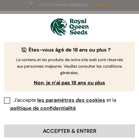
4.7 sur 5 basé sur
58690 avis
☀️ Summer Sales : jusqu'à -50 % sur
certains produits ! ⏤
LES ACHETER
🛍️
Êtes-vous âgé de 18 ans ou plus ?
The RQS Blog
Le contenu et les produits de notre site web sont réservés
aux personnes majeures. Veuillez consulter les conditions
Articles Cannabis Lifestyle
Variétés et produits
générales.
Non, je n’ai pas 18 ans ou plus
J’accepte
les paramètres des cookies
et la
politique de confidentialité
ACCEPTER & ENTRER