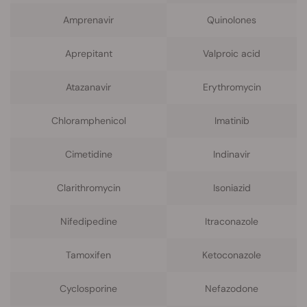
Amprenavir
Quinolones
Aprepitant
Valproic acid
Atazanavir
Erythromycin
Chloramphenicol
Imatinib
Cimetidine
Indinavir
Clarithromycin
Isoniazid
Nifedipedine
Itraconazole
Tamoxifen
Ketoconazole
Cyclosporine
Nefazodone