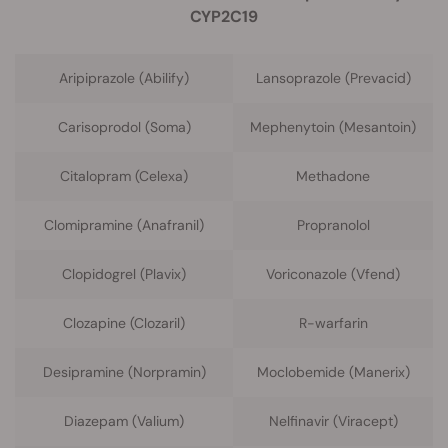
CYP2C19
Aripiprazole (Abilify)
Lansoprazole (Prevacid)
Carisoprodol (Soma)
Mephenytoin (Mesantoin)
Citalopram (Celexa)
Methadone
Clomipramine (Anafranil)
Propranolol
Clopidogrel (Plavix)
Voriconazole (Vfend)
Clozapine (Clozaril)
R-warfarin
Desipramine (Norpramin)
Moclobemide (Manerix)
Diazepam (Valium)
Nelfinavir (Viracept)