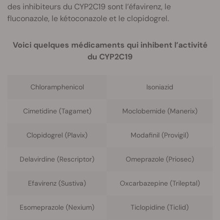
des inhibiteurs du CYP2C19 sont l’éfavirenz, le
fluconazole, le kétoconazole et le clopidogrel.
Voici quelques médicaments qui inhibent l’activité
du CYP2C19
Chloramphenicol
Isoniazid
Cimetidine (Tagamet)
Moclobemide (Manerix)
Clopidogrel (Plavix)
Modafinil (Provigil)
Delavirdine (Rescriptor)
Omeprazole (Priosec)
Efavirenz (Sustiva)
Oxcarbazepine (Trileptal)
Esomeprazole (Nexium)
Ticlopidine (Ticlid)