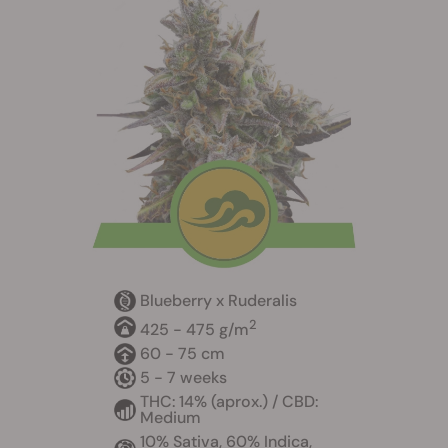
Blueberry x Ruderalis
2
425 - 475 g/m
60 - 75 cm
5 - 7 weeks
THC: 14% (aprox.) / CBD:
Medium
10% Sativa, 60% Indica,