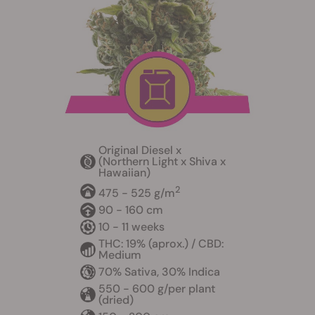
Original Diesel x
(Northern Light x Shiva x
Hawaiian)
2
475 - 525 g/m
90 - 160 cm
10 - 11 weeks
THC: 19% (aprox.) / CBD:
Medium
70% Sativa, 30% Indica
550 - 600 g/per plant
(dried)