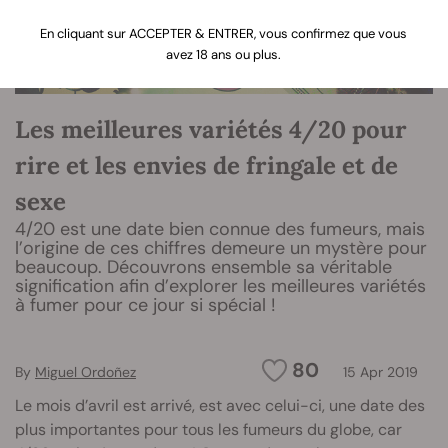
En cliquant sur ACCEPTER & ENTRER, vous confirmez que vous
avez 18 ans ou plus.
Les meilleures variétés 4/20 pour
rire et les envies de fringale et de
sexe
4/20 est une date bien connue des fumeurs, mais
l’origine de ces chiffres demeure un mystère pour
beaucoup. Découvrons ensemble sa véritable
signification afin d’explorer les meilleures variétés
à fumer pour ce jour si spécial !
80
By
Miguel Ordoñez
15 Apr 2019
Le mois d’avril est arrivé, est avec celui-ci, une date des
plus importantes pour tous les fumeurs du globe, car