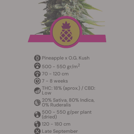
Pineapple x O.G. Kush
2
500 - 550 gr/m
70 - 120 cm
7 - 8 weeks
THC: 18% (aprox.) / CBD:
Low
20% Sativa, 80% Indica,
0% Ruderalis
500 - 550 g/per plant
(dried)
120 - 180 cm
Late September