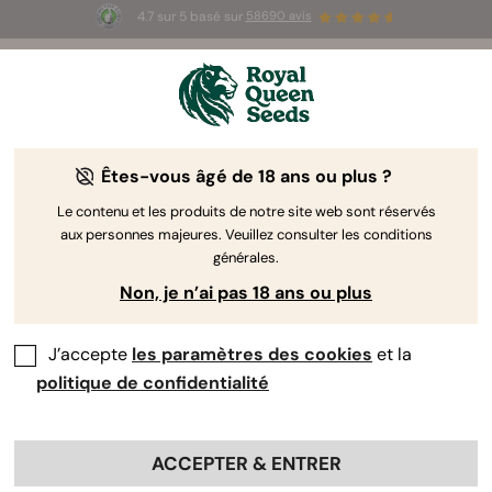
4.7 sur 5 basé sur
58690 avis
☀️ Summer Sales : jusqu'à -50 % sur
certains produits ! ⏤
LES ACHETER
🛍️
Êtes-vous âgé de 18 ans ou plus ?
The RQS Blog
Le contenu et les produits de notre site web sont réservés
aux personnes majeures. Veuillez consulter les conditions
Articles Cannabis Lifestyle
Variétés et produits
générales.
Non, je n’ai pas 18 ans ou plus
J’accepte
les paramètres des cookies
et la
politique de confidentialité
ACCEPTER & ENTRER