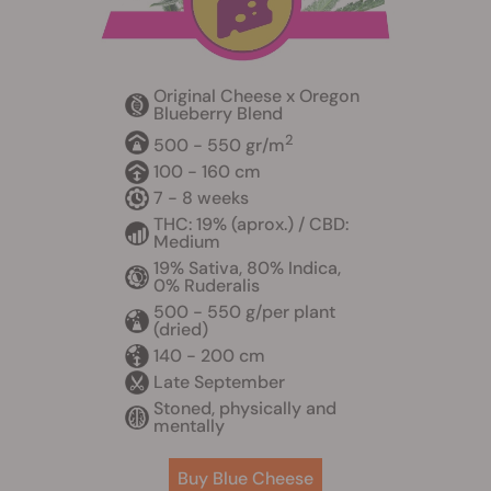
Original Cheese x Oregon
Blueberry Blend
2
500 - 550 gr/m
100 - 160 cm
7 - 8 weeks
THC: 19% (aprox.) / CBD:
Medium
19% Sativa, 80% Indica,
0% Ruderalis
500 - 550 g/per plant
(dried)
140 - 200 cm
Late September
Stoned, physically and
mentally
Buy Blue Cheese