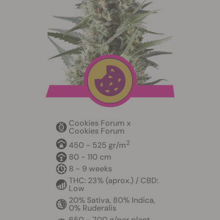
Cookies Forum x
Cookies Forum
2
450 - 525 gr/m
80 - 110 cm
8 - 9 weeks
THC: 23% (aprox.) / CBD:
Low
20% Sativa, 80% Indica,
0% Ruderalis
650 - 700 g/per plant