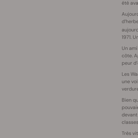
été ava
Aujourd
d’herbe
aujourd
1971. U
Un ami 
côte. A
peur d’
Les Wal
une voi
verdure
Bien qu
pouvaie
devant 
classes
Très vi