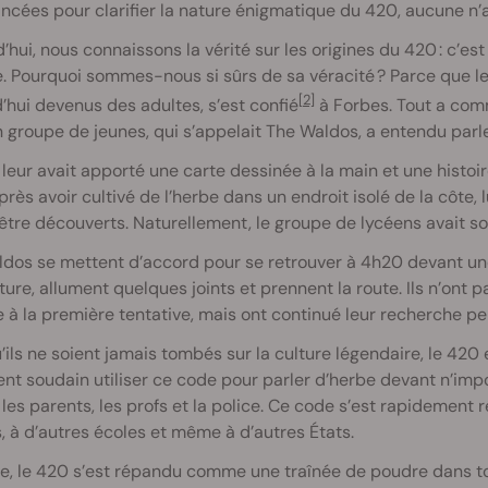
ncées pour clarifier la nature énigmatique du 420, aucune n’a
’hui, nous connaissons la vérité sur les origines du 420 : c’est
. Pourquoi sommes-nous si sûrs de sa véracité ? Parce que le 
[2]
’hui devenus des adultes, s’est confié
à Forbes. Tout a comm
n groupe de jeunes, qui s’appelait The Waldos, a entendu par
leur avait apporté une carte dessinée à la main et une histoir
près avoir cultivé de l’herbe dans un endroit isolé de la côte,
être découverts. Naturellement, le groupe de lycéens avait soi
dos se mettent d’accord pour se retrouver à 4h20 devant une
ture, allument quelques joints et prennent la route. Ils n’ont 
 à la première tentative, mais ont continué leur recherche p
’ils ne soient jamais tombés sur la culture légendaire, le 420 
nt soudain utiliser ce code pour parler d’herbe devant n’imp
les parents, les profs et la police. Ce code s’est rapidement r
, à d’autres écoles et même à d’autres États.
te, le 420 s’est répandu comme une traînée de poudre dans to