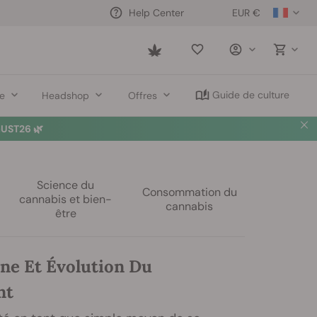
EUR €
Help Center
Saved
items
Guide de culture
re
Headshop
Offres
UST26 🌿
Science du
Consommation du
cannabis et bien-
cannabis
être
ine Et Évolution Du
nt