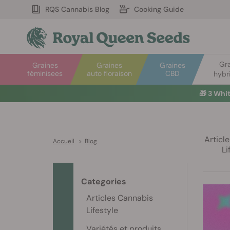
RQS Cannabis Blog
Cooking Guide
Gr
Graines
Graines
Graines
féminisees
auto floraison
CBD
hybr
🎁
3 Whi
Articl
Accueil
>
Blog
Li
Categories
Articles Cannabis
Lifestyle
Variétés et produits