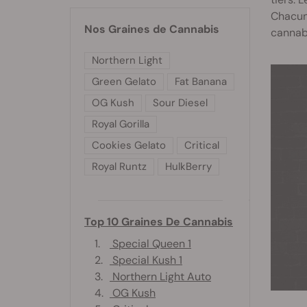
Chacun
Nos Graines de Cannabis
cannabi
Northern Light
Green Gelato
Fat Banana
OG Kush
Sour Diesel
Royal Gorilla
Cookies Gelato
Critical
Royal Runtz
HulkBerry
Top 10 Graines De Cannabis
1.
Special Queen 1
2.
Special Kush 1
3.
Northern Light Auto
4.
OG Kush