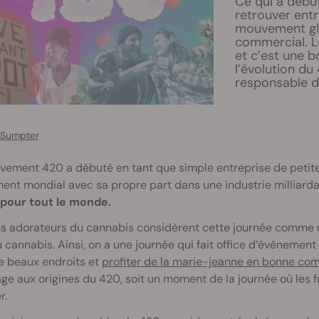
Ce qui a débu
retrouver ent
mouvement glo
commercial. L
et c’est une b
l’évolution d
responsable d
 Sumpter
ement 420 a débuté en tant que simple entreprise de petite
nt mondial avec sa propre part dans une industrie milliardai
pour tout le monde.
ns adorateurs du cannabis considèrent cette journée comme u
u cannabis. Ainsi, on a une journée qui fait office d’évènement
e beaux endroits et
profiter de la marie-jeanne en bonne co
 aux origines du 420, soit un moment de la journée où les f
r.