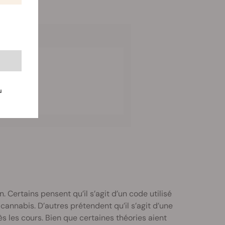
abis
u
 Certains pensent qu’il s’agit d’un code utilisé
cannabis. D’autres prétendent qu’il s’agit d’une
 les cours. Bien que certaines théories aient