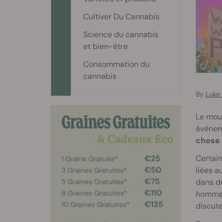
Cultiver Du Cannabis
Science du cannabis
et bien-être
Consommation du
cannabis
By
Luke
Le mouv
évèneme
chose 
Certai
liées a
dans d
hommage
discute