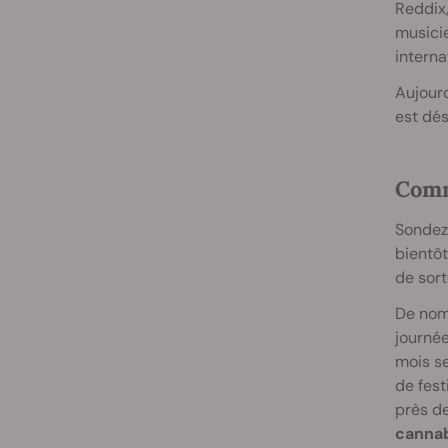
Reddix,
musicie
interna
Aujourd
est dés
Comm
Sondez 
bientôt
de sort
De nomb
journée
mois se
de fest
près d
cannab