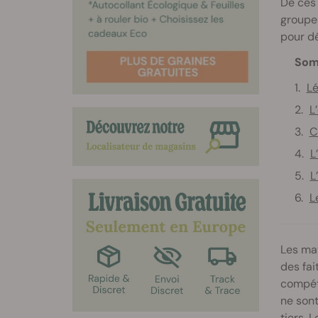
De ces
groupes
pour d
Som
Lé
L
C
L
L
L
Les mat
des fai
compéte
ne sont
tiers. 