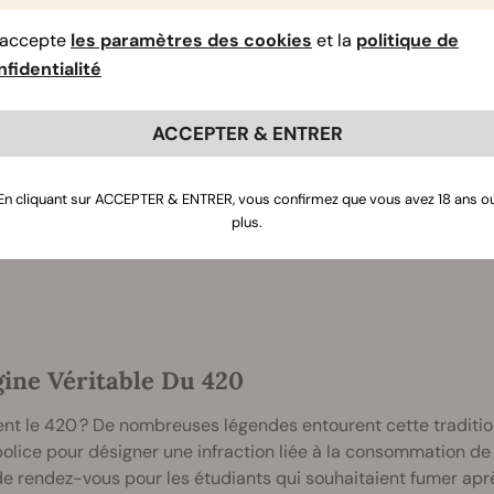
i a attribué ce numéro de loi.
’accepte
les paramètres des cookies
et la
politique de
fidentialité
le Lié
ACCEPTER & ENTRER
Top 10 Des Mythes Sur Le Cann
En cliquant sur ACCEPTER & ENTRER, vous confirmez que vous avez 18 ans o
plus.
gine Véritable Du 420
ent le 420 ? De nombreuses légendes entourent cette tradition.
police pour désigner une infraction liée à la consommation de 
e rendez-vous pour les étudiants qui souhaitaient fumer après