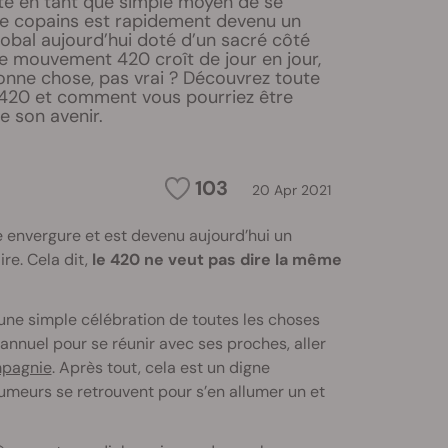
té en tant que simple moyen de se
re copains est rapidement devenu un
bal aujourd’hui doté d’un sacré côté
e mouvement 420 croît de jour en jour,
onne chose, pas vrai ? Découvrez toute
u 420 et comment vous pourriez être
e son avenir.
103
20 Apr 2021
 envergure et est devenu aujourd’hui un
re. Cela dit,
le 420 ne veut pas dire la même
ne simple célébration de toutes les choses
 annuel pour se réunir avec ses proches, aller
mpagnie
. Après tout, cela est un digne
umeurs se retrouvent pour s’en allumer un et