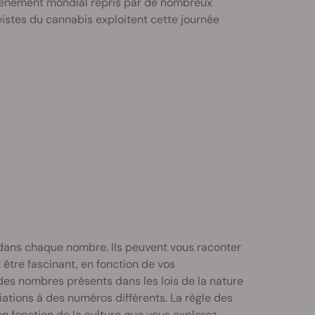
évènement mondial repris par de nombreux
vistes du cannabis exploitent cette journée
 dans chaque nombre. Ils peuvent vous raconter
t être fascinant, en fonction de vos
es nombres présents dans les lois de la nature
ations à des numéros différents. La règle des
n fonction de la culture que vous explorez.