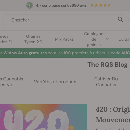
4.7 sur 5 basé sur
58690 avis
Catalogue
aines
Graines
Mix Packs
de
Cultu
ides F1
Tyson 2.0
graines
te Widow Auto gratuites
pour les 100 premiers à utiliser le code
AUG
The RQS Blog
es Cannabis
Cultiver Du
Variétés et produits
festyle
Cannabis
420 : Orig
Mouveme