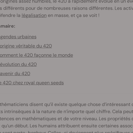
 origines assez humbles, le 420 a rapidement évolué en un 
 différents pour de nombreuses raisons différentes. Les acti
éfendre la
légalisation
en masse, et ça se voit !
maire:
gendes urbaines
’origine véritable du 420
omment le 420 façonne le monde
’évolution du 420
’avenir du 420
e 420 chez royal queen seeds
hématiciens disent qu’il existe quelque chose d’intéressant
ts intrinsèques à la nature de n’importe quel chiffre. Cela peu
nces en mathématiques et de votre niveau. Les propriétés d
 qu’un début. Les humains attribuent ensuite certaines associ
Le sept porte-bonheur. Celles-ci deviennent plus spécifiques e