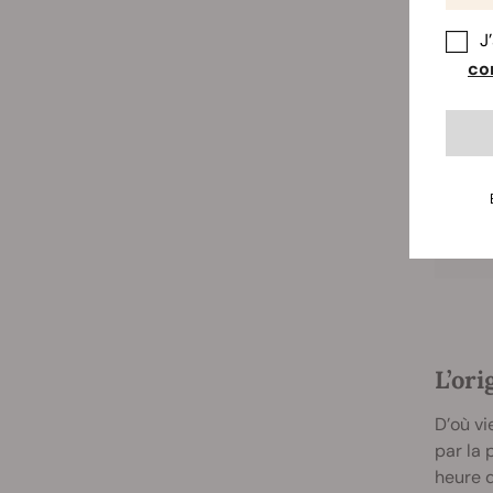
sait qu
J
con
Artic
L’ori
D’où vi
par la 
heure d