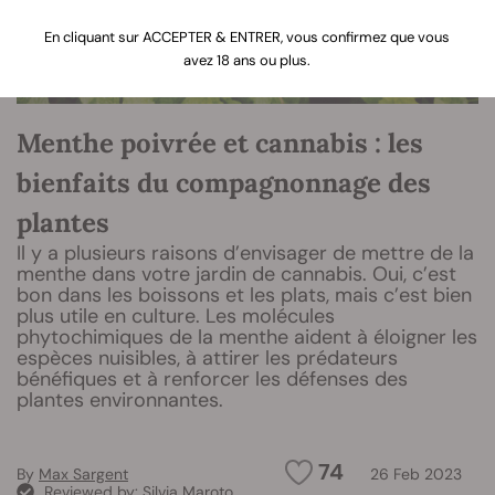
En cliquant sur ACCEPTER & ENTRER, vous confirmez que vous
avez 18 ans ou plus.
Menthe poivrée et cannabis : les
bienfaits du compagnonnage des
plantes
Il y a plusieurs raisons d’envisager de mettre de la
menthe dans votre jardin de cannabis. Oui, c’est
bon dans les boissons et les plats, mais c’est bien
plus utile en culture. Les molécules
phytochimiques de la menthe aident à éloigner les
espèces nuisibles, à attirer les prédateurs
bénéfiques et à renforcer les défenses des
plantes environnantes.
74
By
Max Sargent
26 Feb 2023
Reviewed by:
Silvia Maroto