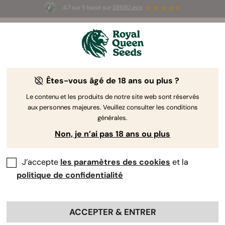
4.7 sur 5 basé sur
58690 avis
☀️ Summer Sales : jusqu'à -50 % sur
certains produits ! ⏤
LES ACHETER
🛍️
Êtes-vous âgé de 18 ans ou plus ?
The RQS Blog
Le contenu et les produits de notre site web sont réservés
aux personnes majeures. Veuillez consulter les conditions
Articles Cannabis Lifestyle
Variétés et produits
générales.
Non, je n’ai pas 18 ans ou plus
J’accepte
les paramètres des cookies
et la
politique de confidentialité
ACCEPTER & ENTRER