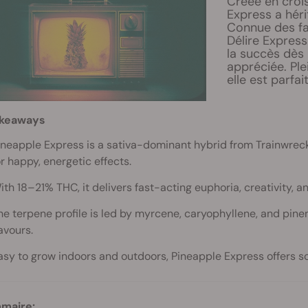
Créée en croi
Express a héri
Connue des fa
Délire Express
la succès dès 
appréciée. Pl
elle est parfa
akeaways
ineapple Express is a sativa-dominant hybrid from Trainwrec
or happy, energetic effects.
ith 18–21% THC, it delivers fast-acting euphoria, creativity, a
he terpene profile is led by myrcene, caryophyllene, and pinene
lavours.
asy to grow indoors and outdoors, Pineapple Express offers so
maire: