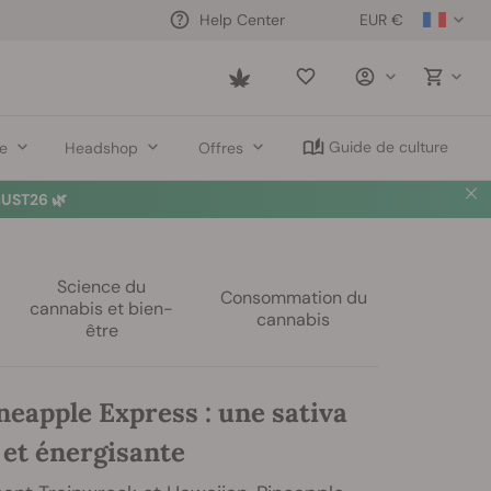
EUR €
Help Center
Saved
items
Guide de culture
re
Headshop
Offres
🛍️
Science du
Consommation du
cannabis et bien-
cannabis
être
neapple Express : une sativa
 et énergisante