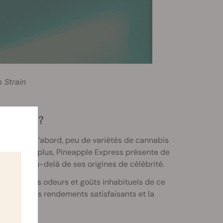
 Strain
pulaire ?
ess. Tout d’abord, peu de variétés de cannabis
elle-ci. De plus, Pineapple Express présente de
inguer, au-delà de ses origines de célébrité.
écient les odeurs et goûts inhabituels de ce
galement les rendements satisfaisants et la