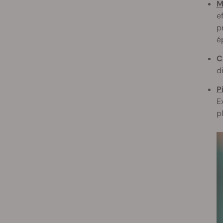
M
e
p
é
C
d
P
E
p