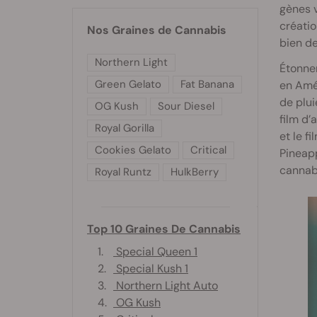
gènes v
créatio
Nos Graines de Cannabis
bien de
Northern Light
Étonne
Green Gelato
Fat Banana
en Amér
de plui
OG Kush
Sour Diesel
film d’
Royal Gorilla
et le f
Cookies Gelato
Critical
Pineapp
cannabi
Royal Runtz
HulkBerry
Top 10 Graines De Cannabis
1.
Special Queen 1
2.
Special Kush 1
3.
Northern Light Auto
4.
OG Kush