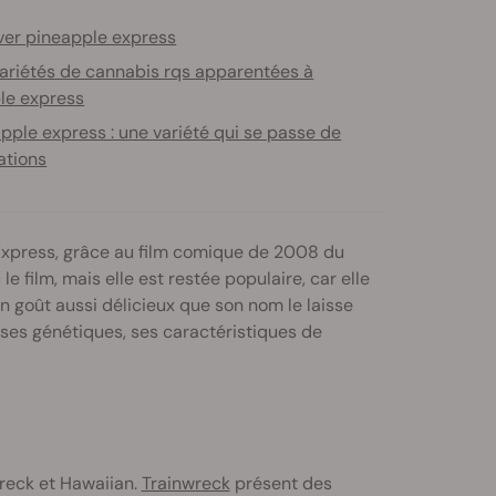
iver pineapple express
variétés de cannabis rqs apparentées à
le express
pple express : une variété qui se passe de
ations
Express, grâce au film comique de 2008 du
 film, mais elle est restée populaire, car elle
n goût aussi délicieux que son nom le laisse
ses génétiques, ses caractéristiques de
reck et Hawaiian.
Trainwreck
présent des