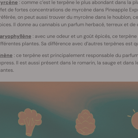
yrcène
: comme c’est le terpène le plus abondant dans la pl
ffet de fortes concentrations de myrcène dans Pineapple Expr
référée, on peut aussi trouver du myrcène dans le houblon, ce
pices. Il donne au cannabis un parfum herbacé, terreux et de c
aryophyllène
: avec une odeur et un goût épicés, ce terpène 
ifférentes plantes. Sa différence avec d’autres terpènes est q
inène
: ce terpène est principalement responsable du parfum
xpress. Il est aussi présent dans le romarin, la sauge et dans 
lantes.