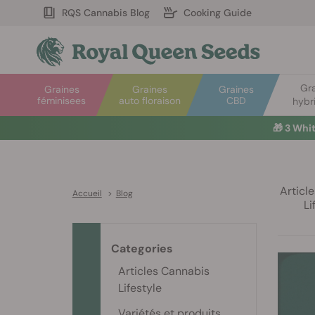
RQS Cannabis Blog
Cooking Guide
Gr
Graines
Graines
Graines
féminisees
auto floraison
CBD
hybr
☀️
Articl
Accueil
>
Blog
Li
Categories
Articles Cannabis
Lifestyle
Variétés et produits