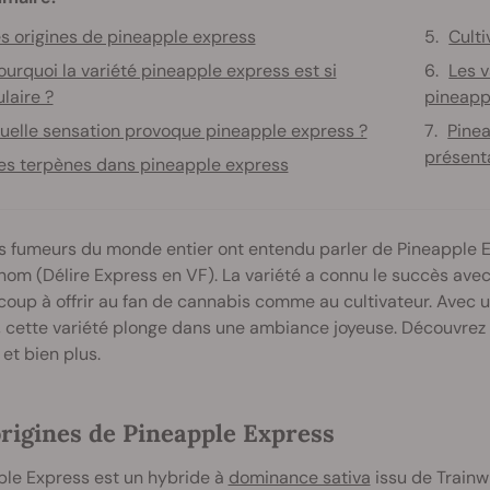
s origines de pineapple express
Cult
ourquoi la variété pineapple express est si
Les 
laire ?
pineapp
uelle sensation provoque pineapple express ?
Pinea
présent
es terpènes dans pineapple express
es fumeurs du monde entier ont entendu parler de Pineapple 
m (Délire Express en VF). La variété a connu le succès avec le
oup à offrir au fan de cannabis comme au cultivateur. Avec u
 cette variété plonge dans une ambiance joyeuse. Découvrez 
 et bien plus.
origines de Pineapple Express
ple Express est un hybride à
dominance sativa
issu de Trainw