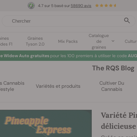
4.7 sur 5 basé sur
58690 avis
Catalogue
aines
Graines
Mix Packs
de
Cultu
ides F1
Tyson 2.0
graines
Summer Sales
: jusqu'à -50 % sur certains produits ! ⏤
LES ACHETER
The RQS Blog
es Cannabis
Cultiver Du
Variétés et produits
festyle
Cannabis
Variété Pi
délicieuse