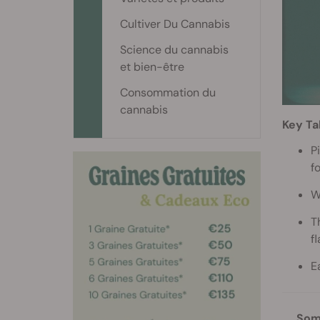
Cultiver Du Cannabis
Science du cannabis
et bien-être
Consommation du
cannabis
Key T
P
f
W
T
f
E
Som