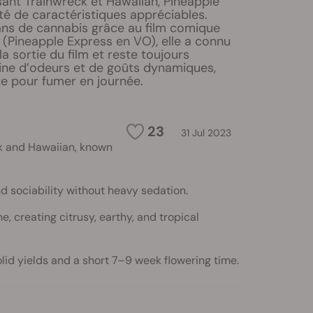
sant Trainwreck et Hawaiian, Pineapple
té de caractéristiques appréciables.
ns de cannabis grâce au film comique
 (Pineapple Express en VO), elle a connu
la sortie du film et reste toujours
eine d’odeurs et de goûts dynamiques,
ite pour fumer en journée.
23
31 Jul 2023
k and Hawaiian, known
nd sociability without heavy sedation.
, creating citrusy, earthy, and tropical
lid yields and a short 7–9 week flowering time.