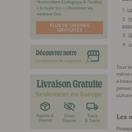
Le
P
popu
Q
L
Tous l
même no
a beauc
penser,
culture
Les 
Pineap