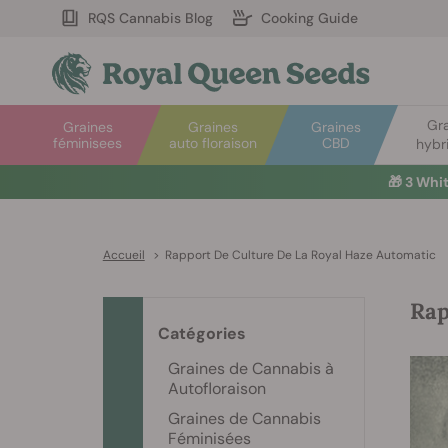
RQS Cannabis Blog
Cooking Guide
Gr
Graines
Graines
Graines
féminisees
auto floraison
CBD
hybr
🎁
3 Whi
Accueil
>
Rapport De Culture De La Royal Haze Automatic
Rap
Catégories
Graines de Cannabis à
Autofloraison
Graines de Cannabis
Féminisées