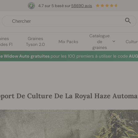
4.7 sur 5 basé sur
58690 avis
Catalogue
aines
Graines
Mix Packs
de
Cultu
ides F1
Tyson 2.0
graines
te Widow Auto gratuites
pour les 100 premiers à utiliser le code
AUG
port De Culture De La Royal Haze Automa