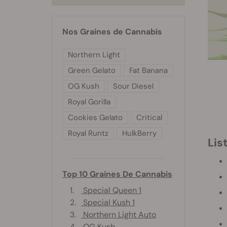
Nos Graines de Cannabis
Northern Light
Green Gelato
Fat Banana
OG Kush
Sour Diesel
Royal Gorilla
Cookies Gelato
Critical
Royal Runtz
HulkBerry
Li
Top 10 Graines De Cannabis
1.
Special Queen 1
2.
Special Kush 1
3.
Northern Light Auto
4.
OG Kush