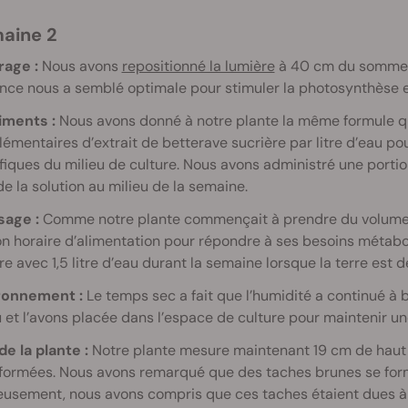
maine 2
rage :
Nous avons
repositionné la lumière
à 40 cm du sommet 
nce nous a semblé optimale pour stimuler la photosynthèse et
iments :
Nous avons donné à notre plante la même formule qu
émentaires d’extrait de betterave sucrière par litre d’eau po
iques du milieu de culture. Nous avons administré une portion 
 de la solution au milieu de la semaine.
sage :
Comme notre plante commençait à prendre du volume, 
n horaire d’alimentation pour répondre à ses besoins métabol
re avec 1,5 litre d’eau durant la semaine lorsque la terre est
ronnement :
Le temps sec a fait que l’humidité a continué à b
 et l’avons placée dans l’espace de culture pour maintenir u
de la plante :
Notre plante mesure maintenant 19 cm de haut av
formées. Nous avons remarqué que des taches brunes se formai
usement, nous avons compris que ces taches étaient dues à d