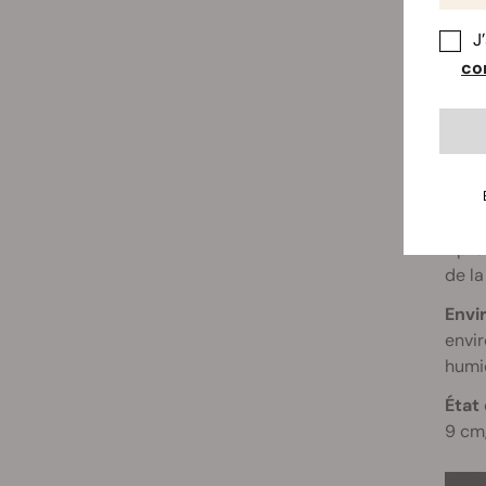
avoir
crois
J
con
Nutr
formu
Après
de la
Envi
envir
humid
État 
9 cm,