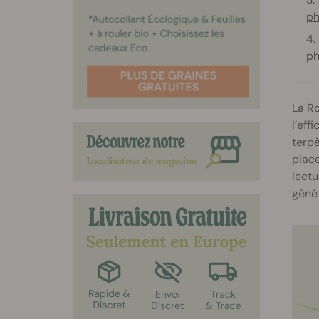
ph
ph
La
Ro
l’eff
terp
place
lectu
génét