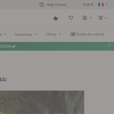
EUR €
Help Center
Saved
items
Guide de culture
re
Headshop
Offres
UST26 🌿
tic