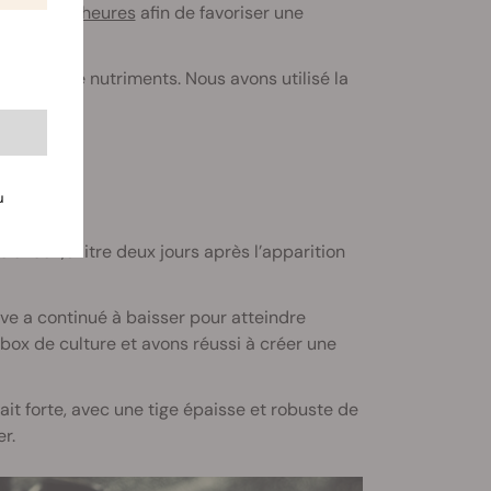
rage de 24 heures
afin de favoriser une
réserve de nutriments. Nous avons utilisé la
u
avec 1,5 litre deux jours après l’apparition
ive a continué à baisser pour atteindre
ox de culture et avons réussi à créer une
ait forte, avec une tige épaisse et robuste de
r.