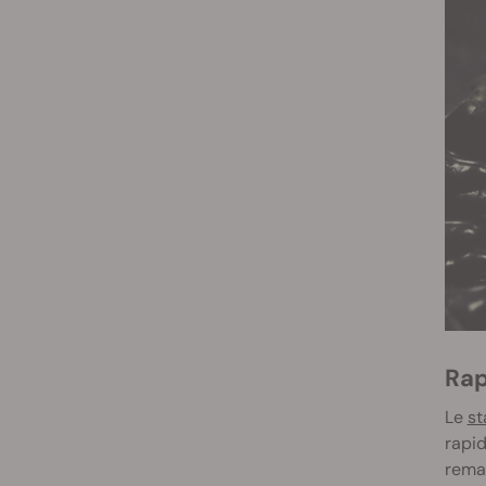
Ra
Le
st
rapid
rema