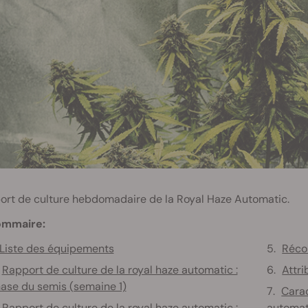
ort de culture hebdomadaire de la Royal Haze Automatic.
ommaire:
Liste des équipements
Récol
Rapport de culture de la royal haze automatic :
Attri
ase du semis (semaine 1)
Carac
Rapport de culture de la royal haze automatic :
automat