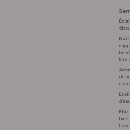
Se
Éclai
dista
Nutr
suppl
bénéf
litre
Arro
de so
cultu
Envi
d’eau
État 
bien 
heure