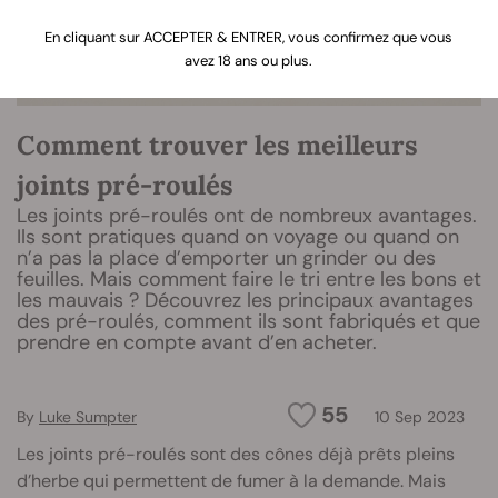
En cliquant sur ACCEPTER & ENTRER, vous confirmez que vous
avez 18 ans ou plus.
Comment trouver les meilleurs
joints pré-roulés
Les joints pré-roulés ont de nombreux avantages.
Ils sont pratiques quand on voyage ou quand on
n’a pas la place d’emporter un grinder ou des
feuilles. Mais comment faire le tri entre les bons et
les mauvais ? Découvrez les principaux avantages
des pré-roulés, comment ils sont fabriqués et que
prendre en compte avant d’en acheter.
55
By
Luke Sumpter
10 Sep 2023
Les joints pré-roulés sont des cônes déjà prêts pleins
d’herbe qui permettent de fumer à la demande. Mais