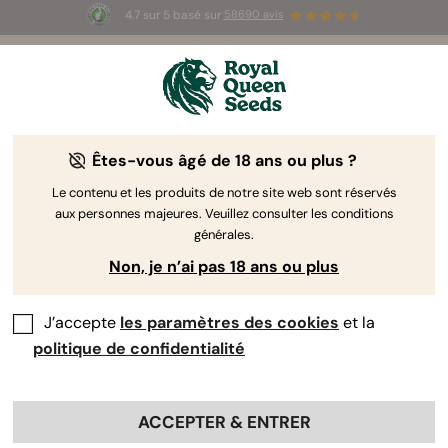
4.7 sur 5 basé sur
58690 avis
☀️ Summer Sales : jusqu'à -50 % sur
certains produits ! ⏤
LES ACHETER
🛍️
Êtes-vous âgé de 18 ans ou plus ?
The RQS Blog
Le contenu et les produits de notre site web sont réservés
aux personnes majeures. Veuillez consulter les conditions
Articles Cannabis Lifestyle
Variétés et produits
générales.
Non, je n’ai pas 18 ans ou plus
J’accepte
les paramètres des cookies
et la
politique de confidentialité
ACCEPTER & ENTRER