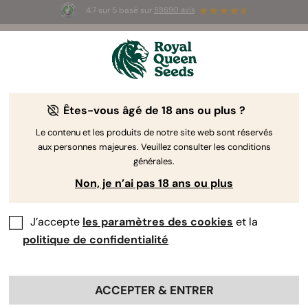
4.7 sur 5 basé sur
58690 avis
☀️ Summer Sales : jusqu'à -50 % sur
certains produits ! ⏤
LES ACHETER
🛍️
Êtes-vous âgé de 18 ans ou plus ?
The RQS Blog
Le contenu et les produits de notre site web sont réservés
aux personnes majeures. Veuillez consulter les conditions
Articles Cannabis Lifestyle
Variétés et produits
générales.
Non, je n’ai pas 18 ans ou plus
J’accepte
les paramètres des cookies
et la
politique de confidentialité
ACCEPTER & ENTRER