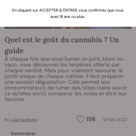
En cliquant sur ACCEPTER & ENTRER, vous confirmez que vous
avez 18 ans ou plus.
Quel est le goût du cannabis ? Un
guide
À chaque fois que vous fumez un joint, blunt ou
vapo, vous découvrez les terpènes offerts par
chaque variété. Mais pour vraiment savourer le
profil unique de chaque cultivar, il faut préparer
une session dégustation. Cela permet aux
consommateurs de fumer des têtes (sans savoir
ce qu’elles sont), comparer les notes et élire leur
favorite.
156
By
Luke Sumpter
19 Feb 2022
Sommaire: