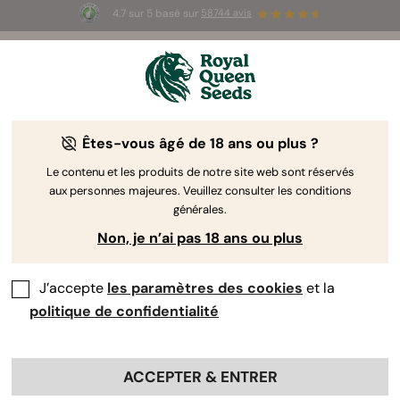
4.7 sur 5 basé sur
58744 avis
☀️ Summer Sales : jusqu'à -50 % sur
certains produits ! ⏤
LES ACHETER
🛍️
Êtes-vous âgé de 18 ans ou plus ?
The RQS Blog
Le contenu et les produits de notre site web sont réservés
aux personnes majeures. Veuillez consulter les conditions
Articles Cannabis Lifestyle
Variétés et produits
générales.
Non, je n’ai pas 18 ans ou plus
J’accepte
les paramètres des cookies
et la
politique de confidentialité
ACCEPTER & ENTRER