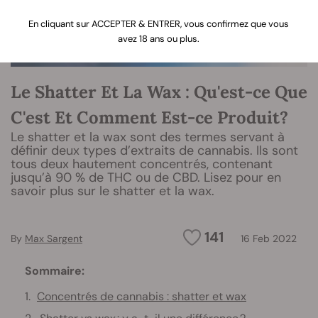
En cliquant sur ACCEPTER & ENTRER, vous confirmez que vous
avez 18 ans ou plus.
Le Shatter Et La Wax : Qu'est-ce Que
C'est Et Comment Est-ce Produit?
Le shatter et la wax sont des termes servant à
définir deux types d’extraits de cannabis. Ils sont
tous deux hautement concentrés, contenant
jusqu’à 90 % de THC ou de CBD. Lisez pour en
savoir plus sur le shatter et la wax.
141
By
Max Sargent
16 Feb 2022
Sommaire:
Concentrés de cannabis : shatter et wax