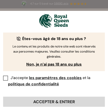
4.7 sur 5 basé sur
58690 avis
☀️ Summer Sales : jusqu'à -50 % sur
certains produits ! ⏤
LES ACHETER
🛍️
Êtes-vous âgé de 18 ans ou plus ?
The RQS Blog
Le contenu et les produits de notre site web sont réservés
aux personnes majeures. Veuillez consulter les conditions
Articles Cannabis Lifestyle
Variétés et produits
générales.
Non, je n’ai pas 18 ans ou plus
J’accepte
les paramètres des cookies
et la
politique de confidentialité
ACCEPTER & ENTRER