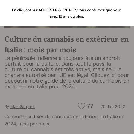
En cliquant sur ACCEPTER & ENTRER, vous confirmez que vous
avez 18 ans ou plus.
Culture du cannabis en extérieur en
Italie : mois par mois
La péninsule italienne a toujours été un endroit
parfait pour la culture. Dans tout le pays, la
culture du cannabis est très active, mais seul le
chanvre autorisé par l'UE est légal. Cliquez ici pour
découvrir notre guide de la culture du cannabis en
extérieur en Italie pour 2024.
77
By
Max Sargent
26 Jan 2022
Comment cultiver du cannabis en extérieur en Italie ce
2024, mois par mois.