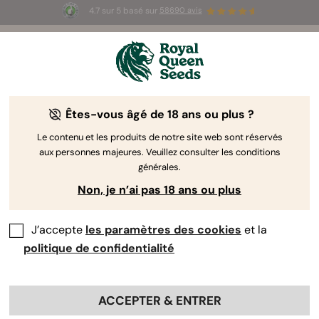
4.7 sur 5 basé sur
58690 avis
☀️ Summer Sales : jusqu'à -50 % sur
certains produits ! ⏤
LES ACHETER
🛍️
Êtes-vous âgé de 18 ans ou plus ?
The RQS Blog
Le contenu et les produits de notre site web sont réservés
aux personnes majeures. Veuillez consulter les conditions
Articles Cannabis Lifestyle
Variétés et produits
générales.
Non, je n’ai pas 18 ans ou plus
J’accepte
les paramètres des cookies
et la
politique de confidentialité
ACCEPTER & ENTRER