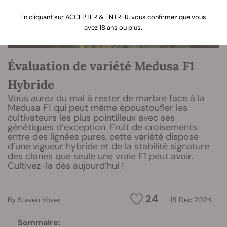
En cliquant sur ACCEPTER & ENTRER, vous confirmez que vous
avez 18 ans ou plus.
Évaluation de variété Medusa F1
Hybride
Vous aurez du mal à rester de marbre face à la
Medusa F1 qui peut même époustoufler les
cultivateurs les plus pointilleux avec ses
génétiques d’exception. Fruit de croisements
entre des lignées pures, cette variété dispose
d’une vigueur hybride et de la stabilité signature
des clones que seule une vraie F1 peut avoir.
Cultivez-la dès aujourd’hui !
24
By
Steven Voser
18 Dec 2024
Sommaire: