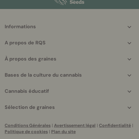
More
Informations
helpful
info
A propos de RQS
À propos des graines
Bases de la culture du cannabis
Cannabis éducatif
Sélection de graines
Conditions Générales
|
Avertissement légal
|
Confidentialité
|
Politique de cookies
|
Plan du site