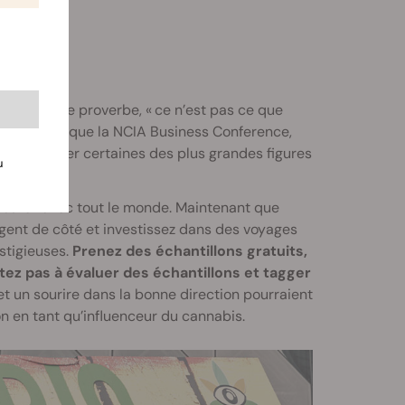
sus.
 le dit le proverbe, « ce n’est pas ce que
ements tels que la NCIA Business Conference,
rencontrer certaines des plus grandes figures
u
cutez avec tout le monde. Maintenant que
ent de côté et investissez dans des voyages
stigieuses.
Prenez des échantillons gratuits,
tez pas à évaluer des échantillons et tagger
et un sourire dans la bonne direction pourraient
n en tant qu’influenceur du cannabis.