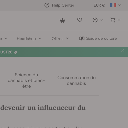
EUR €
Help Center
Saved
items
Guide de culture
re
Headshop
Offres
UST26 🌿
Science du
Consommation du
cannabis et bien-
cannabis
être
evenir un influenceur du