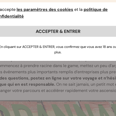
ssances et à votre personnalité et focalisez-vous là-des
’accepte
les paramètres des cookies
et la
politique de
fidentialité
ciper à des événements sociaux
ACCEPTER & ENTRER
autage est la clé du succès dans de nombreux secteurs. Comme
vez, mais qui vous connaissez ». La participation à des évén
on Detroit, Spannabis et NoCo Hemp Expo vous permettra de 
En cliquant sur ACCEPTER & ENTRER, vous confirmez que vous avez 18 ans o
cannasphère.
plus.
cez par assister aux événements locaux, soyez amical et dis
ommencez à prendre racine dans le game, mettez un peu d’arg
s événements plus importants remplis d’entreprises plus pre
des questions, postez en ligne sur votre voyage et n’hési
que qui en est responsable.
On ne sait jamais, un petit mot 
anger votre parcours et accélérer rapidement votre ascensio