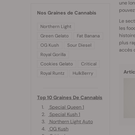
une lon
pouvez 
Nos Graines de Cannabis
Le sect
Northern Light
les foo
histoir
Green Gelato
Fat Banana
plus ra
OG Kush
Sour Diesel
accès d
Royal Gorilla
Cookies Gelato
Critical
Artic
Royal Runtz
HulkBerry
Top 10 Graines De Cannabis
1.
Special Queen 1
2.
Special Kush 1
3.
Northern Light Auto
4.
OG Kush