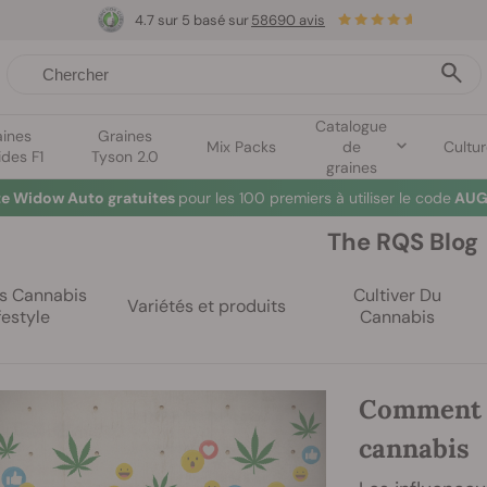
4.7 sur 5 basé sur
58690 avis
Catalogue
aines
Graines
Mix Packs
de
Cultu
ides F1
Tyson 2.0
graines
te Widow Auto gratuites
pour les 100 premiers à utiliser le code
AUG
The RQS Blog
es Cannabis
Cultiver Du
Variétés et produits
festyle
Cannabis
Comment d
cannabis