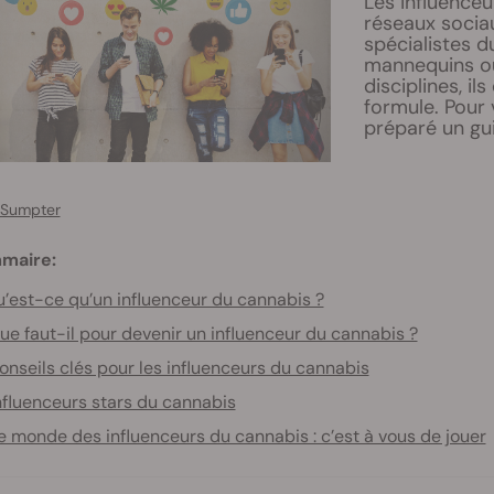
Les influenceu
réseaux sociau
spécialistes d
mannequins ou 
disciplines, i
formule. Pour 
préparé un gui
 Sumpter
maire:
’est-ce qu’un influenceur du cannabis ?
ue faut-il pour devenir un influenceur du cannabis ?
onseils clés pour les influenceurs du cannabis
nfluenceurs stars du cannabis
e monde des influenceurs du cannabis : c’est à vous de jouer