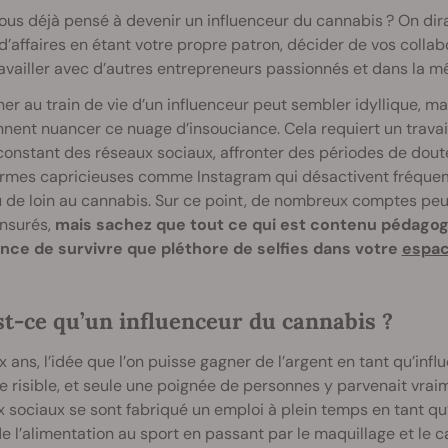
us déjà pensé à devenir un influenceur du cannabis ? On dirait
 d’affaires en étant votre propre patron, décider de vos coll
availler avec d’autres entrepreneurs passionnés et dans la 
er au train de vie d’un influenceur peut sembler idyllique, m
nnent nuancer ce nuage d’insouciance. Cela requiert un travai
onstant des réseaux sociaux, affronter des périodes de doute
ormes capricieuses comme Instagram qui désactivent fréque
 de loin au cannabis. Sur ce point, de nombreux comptes peu
ensurés,
mais sachez que tout ce qui est contenu pédagogi
nce de survivre que pléthore de selfies dans votre
espac
st-ce qu’un influenceur du cannabis ?
dix ans, l’idée que l’on puisse gagner de l’argent en tant qu’in
 risible, et seule une poignée de personnes y parvenait vraime
 sociaux se sont fabriqué un emploi à plein temps en tant q
de l’alimentation au sport en passant par le maquillage et le 