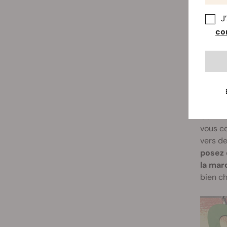
connai
J
con
Parti
Le rése
vous sa
CannaC
de la 
Commen
vous c
vers de
posez 
la mar
bien ch