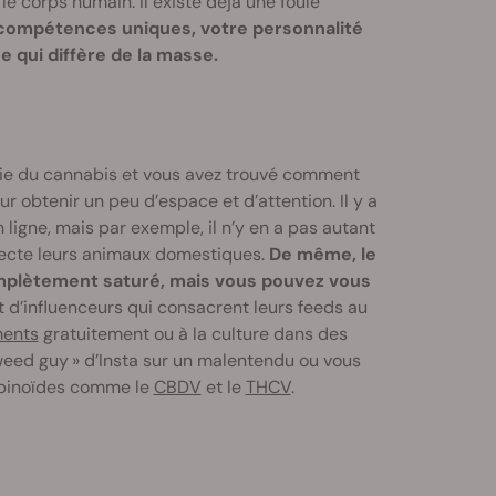
e corps humain. Il existe déjà une foule
s compétences uniques, votre personnalité
se qui diffère de la masse.
trie du cannabis et vous avez trouvé comment
 obtenir un peu d’espace et d’attention. Il y a
ligne, mais par exemple, il n’y en a pas autant
fecte leurs animaux domestiques.
De même, le
mplètement saturé, mais vous pouvez vous
nt d’influenceurs qui consacrent leurs feeds au
ents
gratuitement ou à la culture dans des
 weed guy » d’Insta sur un malentendu ou vous
abinoïdes comme le
CBDV
et le
THCV
.