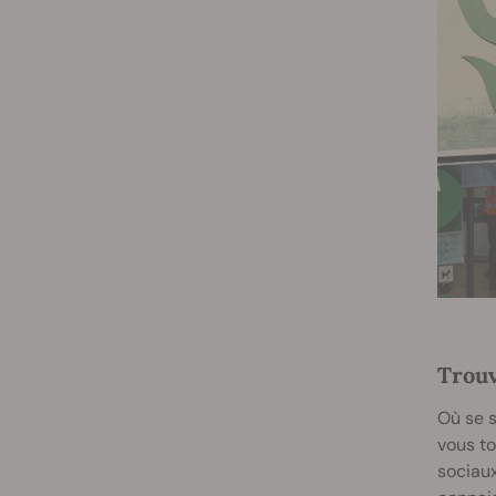
Trouv
Où se s
vous to
sociaux