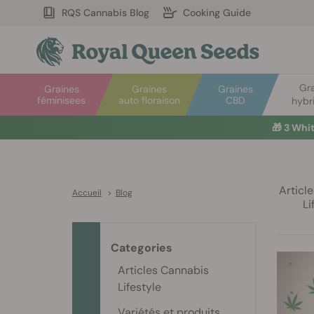
RQS Cannabis Blog
Cooking Guide
Gr
Graines
Graines
Graines
féminisees
auto floraison
CBD
hybr
🎁
3 Whi
Articl
Accueil
>
Blog
Li
Categories
Articles Cannabis
Lifestyle
Variétés et produits