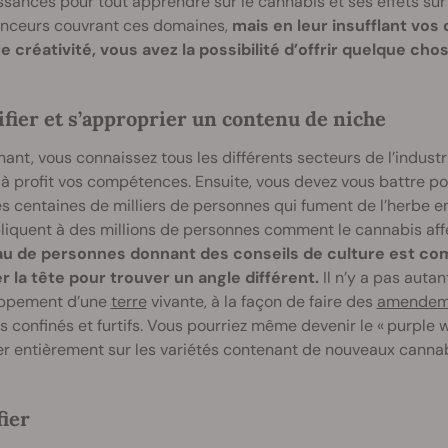
sances pour tout apprendre sur le cannabis et ses effets sur l
uenceurs couvrant ces domaines,
mais en leur insufflant vo
e créativité, vous avez la possibilité d’offrir quelque cho
ifier et s’approprier un contenu de niche
ant, vous connaissez tous les différents secteurs de l’indus
à profit vos compétences. Ensuite, vous devez vous battre pour
s centaines de milliers de personnes qui fument de l’herbe en 
pliquent à des millions de personnes comment le cannabis af
u de personnes donnant des conseils de culture est co
r la tête pour trouver un angle différent.
Il n’y a pas auta
ppement d’une
terre
vivante, à la façon de faire des
amendem
s confinés et furtifs. Vous pourriez même devenir le « purple
ser entièrement sur les variétés contenant de nouveaux cann
fier