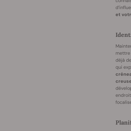
connais
d’infl
et votr
Ident
Mainten
mettre 
déjà de
qui ex
crénea
creuse
dévelo
endroit
focali
Plani