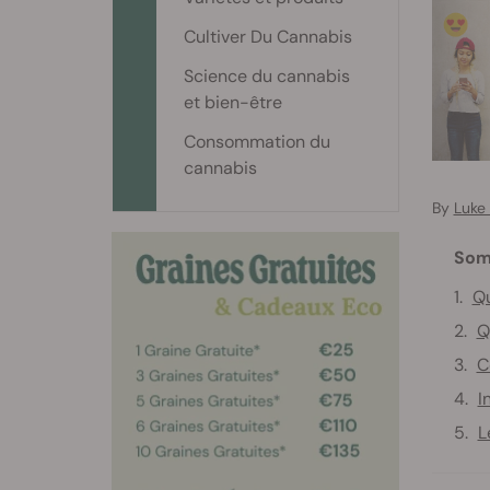
Cultiver Du Cannabis
Science du cannabis
et bien-être
Consommation du
cannabis
By
Luke
Som
Qu
Q
C
I
L