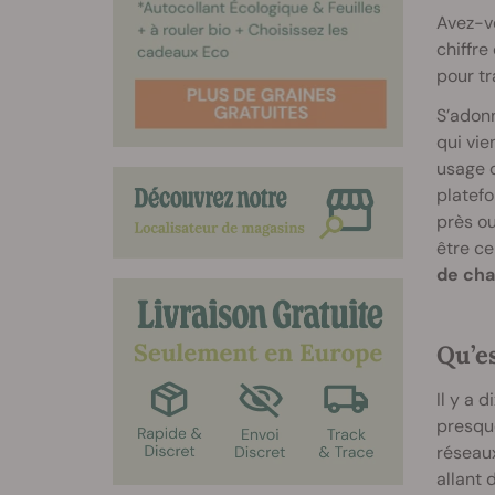
Avez-vo
chiffre
pour tr
S’adonn
qui vie
usage c
platef
près ou
être c
de cha
Qu’e
Il y a 
presque
réseaux
allant 