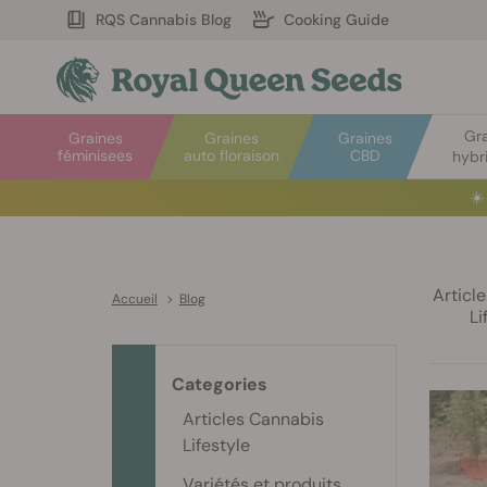
RQS Cannabis Blog
Cooking Guide
Gr
Graines
Graines
Graines
féminisees
auto floraison
CBD
hybr
☀️
Articl
Accueil
>
Blog
Li
Categories
Articles Cannabis
Lifestyle
Variétés et produits