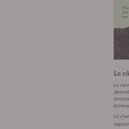
Le r
Le cann
destiné
étroite
élimine
Le chan
capacit