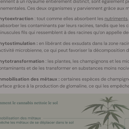
ennent à un royaume entièrement distinct, sont également p
nnementales. Ces deux organismes y parviennent grâce aux m
hytoextraction
: tout comme elles absorbent les
nutriments
’absorber les contaminants par leurs racines, tandis que les 
inuscules fils qui ressemblent à des racines qu’on appelle de
hytostimulation :
en libérant des exsudats dans la zone racin
’activité microbienne, ce qui peut favoriser la décomposition 
hytotransformation
: les plantes, les champignons et les m
ontaminants et de les transformer en substances moins nociv
mmobilisation des métaux :
certaines espèces de champignon
urface grâce à la production de glomaline, ce qui les empêche