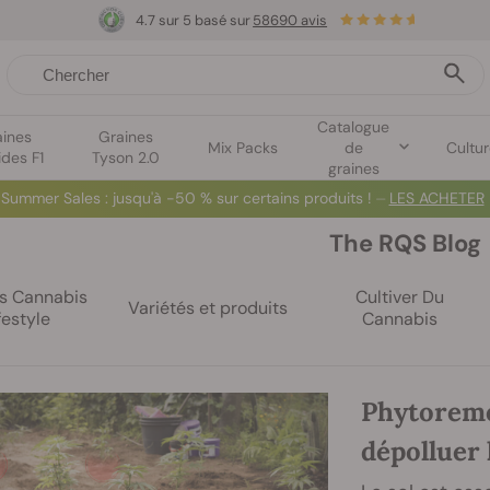
4.7 sur 5 basé sur
58690 avis
Catalogue
aines
Graines
Mix Packs
de
Cultu
ides F1
Tyson 2.0
graines
Summer Sales
: jusqu'à -50 % sur certains produits ! ⏤
LES ACHETER
The RQS Blog
es Cannabis
Cultiver Du
Variétés et produits
festyle
Cannabis
Phytoreméd
dépolluer 