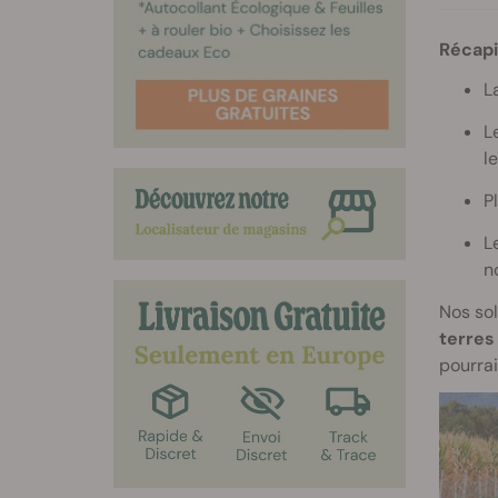
Récapi
L
L
l
P
L
n
Nos sol
terres
pourrai