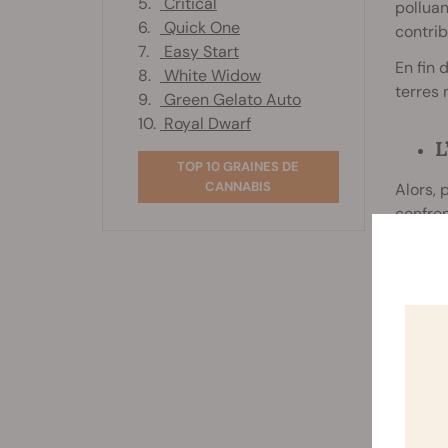
5.
Critical
polluan
6.
Quick One
contrib
7.
Easy Start
En fin 
8.
White Widow
terres 
9.
Green Gelato Auto
10.
Royal Dwarf
L
TOP 10 GRAINES DE
CANNABIS
Alors,
confron
Des rap
de rend
(40 % d
En Eur
DDT et
ont pe
Les mét