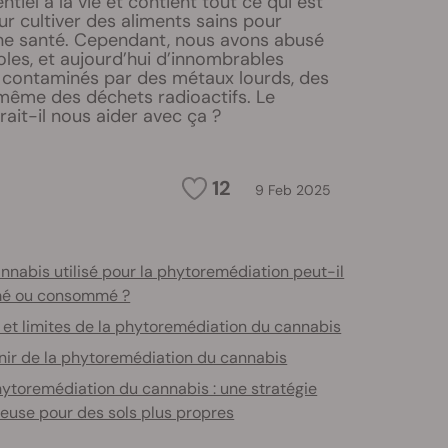
ntiel à la vie et contient tout ce qui est
r cultiver des aliments sains pour
ne santé. Cependant, nous avons abusé
oles, et aujourd’hui d’innombrables
 contaminés par des métaux lourds, des
 même des déchets radioactifs. Le
ait-il nous aider avec ça ?
12
9 Feb 2025
nnabis utilisé pour la phytoremédiation peut-il
mé ou consommé ?
 et limites de la phytoremédiation du cannabis
nir de la phytoremédiation du cannabis
hytoremédiation du cannabis : une stratégie
euse pour des sols plus propres