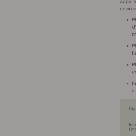
apparti
enviro
P
d
m
P
l
P
c
I
s