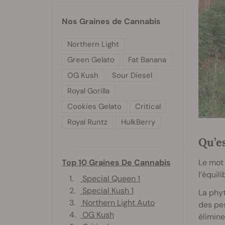
Nos Graines de Cannabis
Northern Light
Green Gelato
Fat Banana
OG Kush
Sour Diesel
Royal Gorilla
Cookies Gelato
Critical
Royal Runtz
HulkBerry
Qu’e
Le mot 
Top 10 Graines De Cannabis
l’équili
1.
Special Queen 1
2.
Special Kush 1
La phyt
3.
Northern Light Auto
des pes
4.
OG Kush
élimine