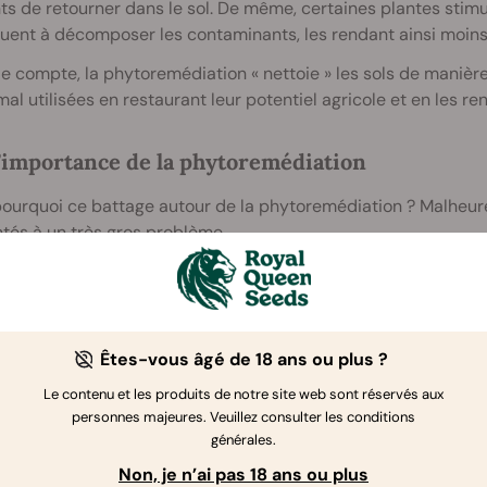
ts de retourner dans le sol. De même, certaines plantes stimu
uent à décomposer les contaminants, les rendant ainsi moins 
de compte, la phytoremédiation « nettoie » les sols de manière 
mal utilisées en restaurant leur potentiel agricole et en les r
’importance de la phytoremédiation
 pourquoi ce battage autour de la phytoremédiation ? Malhe
tés à un très gros problème.
ports montrent que la contamination des sols affecte la quali
ement de 15–20 %. La dégradation des terres et des sols aff
e la population mondiale).
Êtes-vous âgé de 18 ans ou plus ?
ope, 80 % des sols agricoles contiennent des résidus de
 d’autres produits chimiques.
Ces produits chimiques remon
Le contenu et les produits de notre site web sont réservés aux
personnes majeures. Veuillez consulter les conditions
[3]
rmis de détecter du glyphosate dans 99,8 %
des échantillon
générales.
aux lourds et les microplastiques posent également des prob
Non, je n’ai pas 18 ans ou plus