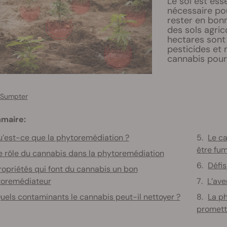
Le sol est esse
nécessaire pou
rester en bon
des sols agric
hectares sont
pesticides et
cannabis pourr
 Sumpter
maire:
’est-ce que la phytoremédiation ?
Le ca
être fu
e rôle du cannabis dans la phytoremédiation
Défis
ropriétés qui font du cannabis un bon
oremédiateur
L’ave
uels contaminants le cannabis peut-il nettoyer ?
La p
promett