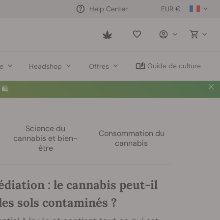
EUR €
Help Center
Saved
items
Guide de culture
re
Headshop
Offres
🛍️
Science du
Consommation du
cannabis et bien-
cannabis
être
iation : le cannabis peut-il
les sols contaminés ?