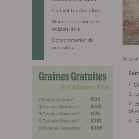
Cultiver Du Cannabis
Science du cannabis
et bien-être
Consommation du
cannabis
By
Luke
Som
Qu
L
P
phyt
Q