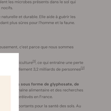
lent les microbes présents dans le sol qui
nocifs.
naturelle et durable. Elle aide à guérir les
endant plus sûres pour l’homme et la faune.
ureusement, c’est parce que nous sommes
[1]
té de l’agriculture
, ce qui entraîne une perte
[2]
ecte actuellement 3,2 milliards de personnes
 pesticides sous forme de glyphosate, de
tent la chaîne alimentaire et des recherches
s d’urine prélevés en France.
lèmes importants pour la santé des sols. Au