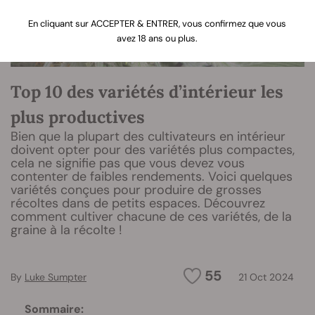
En cliquant sur ACCEPTER & ENTRER, vous confirmez que vous
avez 18 ans ou plus.
Top 10 des variétés d’intérieur les
plus productives
Bien que la plupart des cultivateurs en intérieur
doivent opter pour des variétés plus compactes,
cela ne signifie pas que vous devez vous
contenter de faibles rendements. Voici quelques
variétés conçues pour produire de grosses
récoltes dans de petits espaces. Découvrez
comment cultiver chacune de ces variétés, de la
graine à la récolte !
55
By
Luke Sumpter
21 Oct 2024
Sommaire: