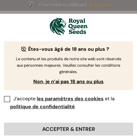
4.7 sur 5 basé sur
58690 avis
☀️ Summer Sales : jusqu'à -50 % sur
certains produits ! ⏤
LES ACHETER
🛍️
Êtes-vous âgé de 18 ans ou plus ?
The RQS Blog
Le contenu et les produits de notre site web sont réservés
aux personnes majeures. Veuillez consulter les conditions
Articles Cannabis Lifestyle
Variétés et produits
générales.
Non, je n’ai pas 18 ans ou plus
J’accepte
les paramètres des cookies
et la
politique de confidentialité
ACCEPTER & ENTRER