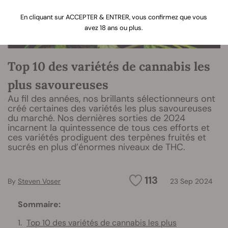
En cliquant sur ACCEPTER & ENTRER, vous confirmez que vous
avez 18 ans ou plus.
Top 10 des variétés de cannabis les
plus savoureuses
Au fil des années, nos brillants sélectionneurs ont
créé certaines des variétés les plus savoureuses
du marché. Nos dernières sorties de 2024
incarnent la quintessence de tous ces efforts et
ces variétés prodiguent des terpènes fruités et
sucrés en plus d’énormes niveaux de THC.
113
By
Steven Voser
23 Sep 2024
Sommaire:
Top 10 des variétés de cannabis les plus