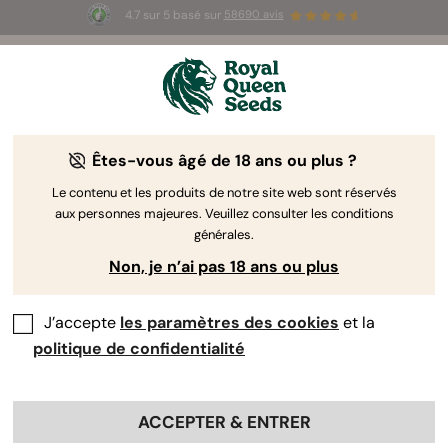
4.7 sur 5 basé sur
58690 avis
☀️ Summer Sales : jusqu'à -50 % sur
certains produits ! ⏤
LES ACHETER
🛍️
Êtes-vous âgé de 18 ans ou plus ?
The RQS Blog
Le contenu et les produits de notre site web sont réservés
aux personnes majeures. Veuillez consulter les conditions
Articles Cannabis Lifestyle
Variétés et produits
générales.
Non, je n’ai pas 18 ans ou plus
J’accepte
les paramètres des cookies
et la
politique de confidentialité
ACCEPTER & ENTRER