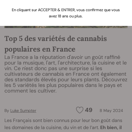
En cliquant sur ACCEPTER & ENTRER, vous confirmez que vous
avez 18 ans ou plus.
Top 5 des variétés de cannabis
populaires en France
La France a la réputation d'avoir un goût raffiné
pour la musique, l'art, l'architecture, la cuisine et le
vin. Ce n'est donc pas une surprise si les
cultivateurs de cannabis en France ont également
des standards élevés pour leurs plants. Découvrez
les 5 variétés les plus populaires dans le pays et
comment les cultiver.
49
By
Luke Sumpter
8 May 2024
Les Français sont bien connus pour leur bon goût dans
les domaines de la cuisine, du vin et de l’art.
Eh bien, il