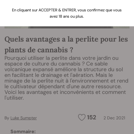
En cliquant sur ACCEPTER & ENTRER, vous confirmez que vous
avez 18 ans ou plus.
Quels avantages a la perlite pour les
plants de cannabis ?
Pourquoi utiliser la perlite dans votre jardin ou
espace de culture du cannabis ? Ce sable
volcanique expansé améliore la structure du sol
en facilitant le drainage et l'aération. Mais le
minage de la perlite nuit à l'environnement et rend
le cultivateur dépendant d'une autre ressource.
Voici les avantages et inconvénients et comment
l'utiliser.
152
By
Luke Sumpter
2 Dec 2021
Sommaire: