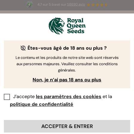
4.7 sur 5 basé sur
58690 avis
☀️ Summer Sales : jusqu'à -50 % sur
certains produits ! ⏤
LES ACHETER
🛍️
Êtes-vous âgé de 18 ans ou plus ?
The RQS Blog
Le contenu et les produits de notre site web sont réservés
aux personnes majeures. Veuillez consulter les conditions
Articles Cannabis Lifestyle
Variétés et produits
générales.
Non, je n’ai pas 18 ans ou plus
J’accepte
les paramètres des cookies
et la
politique de confidentialité
ACCEPTER & ENTRER