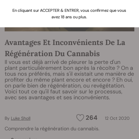
En cliquant sur ACCEPTER & ENTRER, vous confirmez que vous
avez 18 ans ou plus.
Avantages Et Inconvénients De La
Régénération Du Cannabis
Il vous est déjà arrivé de pleurer la perte d'un
plant particulièrement bon après la récolte ? On a
tous nos préférés, mais s'il existait une manière de
profiter du même plant encore et encore ? Eh oui,
on parle bien de régénération, ou revégétation.
Voici tout ce qu'il faut savoir sur le processus,
avec ses avantages et ses inconvénients.
264
By
Luke Sholl
12 Oct 2020
Comprendre la régénération du cannabis.