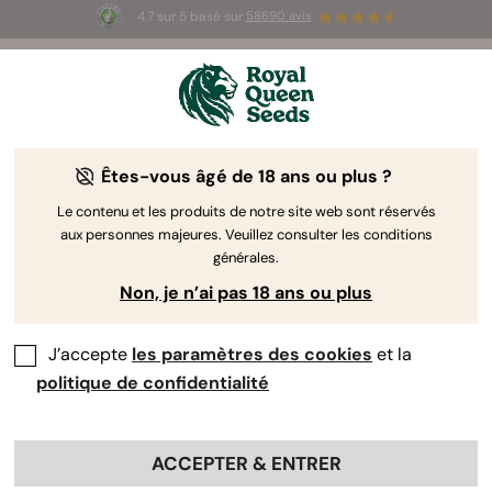
4.7 sur 5 basé sur
58690 avis
☀️ Summer Sales : jusqu'à -50 % sur
certains produits ! ⏤
LES ACHETER
🛍️
Êtes-vous âgé de 18 ans ou plus ?
The RQS Blog
Le contenu et les produits de notre site web sont réservés
aux personnes majeures. Veuillez consulter les conditions
Articles Cannabis Lifestyle
Variétés et produits
générales.
Non, je n’ai pas 18 ans ou plus
J’accepte
les paramètres des cookies
et la
politique de confidentialité
ACCEPTER & ENTRER