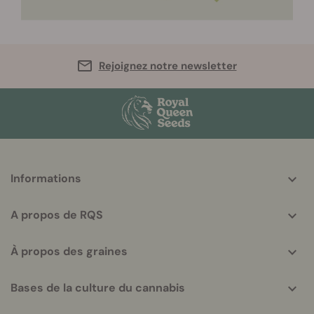
Rejoignez notre newsletter
More
Informations
helpful
info
A propos de RQS
À propos des graines
Bases de la culture du cannabis