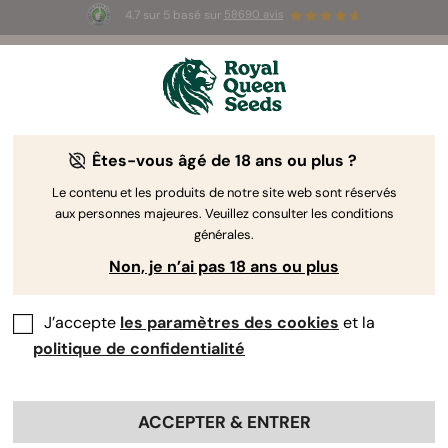
4.7 sur 5 basé sur
58690 avis
☀️ Summer Sales : jusqu'à -50 % sur
certains produits ! ⏤
LES ACHETER
🛍️
Êtes-vous âgé de 18 ans ou plus ?
The RQS Blog
Le contenu et les produits de notre site web sont réservés
aux personnes majeures. Veuillez consulter les conditions
Articles Cannabis Lifestyle
Variétés et produits
générales.
Non, je n’ai pas 18 ans ou plus
J’accepte
les paramètres des cookies
et la
politique de confidentialité
ACCEPTER & ENTRER