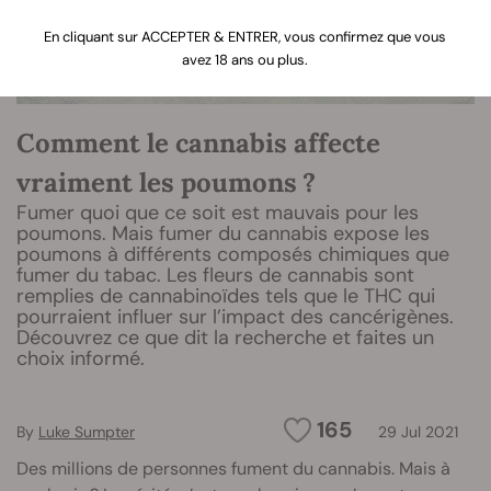
En cliquant sur ACCEPTER & ENTRER, vous confirmez que vous
avez 18 ans ou plus.
Comment le cannabis affecte
vraiment les poumons ?
Fumer quoi que ce soit est mauvais pour les
poumons. Mais fumer du cannabis expose les
poumons à différents composés chimiques que
fumer du tabac. Les fleurs de cannabis sont
remplies de cannabinoïdes tels que le THC qui
pourraient influer sur l’impact des cancérigènes.
Découvrez ce que dit la recherche et faites un
choix informé.
165
By
Luke Sumpter
29 Jul 2021
Des millions de personnes fument du cannabis. Mais à