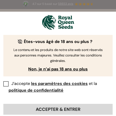
4.7 sur 5 basé sur
58653 avis
☀️ Summer Sales : jusqu'à -50 % sur
certains produits ! ⏤
LES ACHETER
🛍️
Êtes-vous âgé de 18 ans ou plus ?
By
RQS Editorial Team
Combien de temps pour la culture
Le contenu et les produits de notre site web sont réservés
aux personnes majeures. Veuillez consulter les conditions
intérieure du cannabis ?
générales.
Non, je n’ai pas 18 ans ou plus
J’accepte
les paramètres des cookies
et la
politique de confidentialité
ACCEPTER & ENTRER
Si vous demandez à la plupart des cultivateurs combien