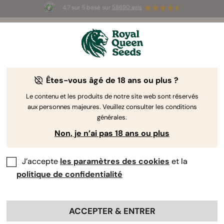
4.7 sur 5 basé sur
58690 avis
⏳
1+1 OFFERT
-
Offre à durée limitée
2d 8h 10m 55s
🌱
Êtes-vous âgé de 18 ans ou plus ?
The RQS Blog
Le contenu et les produits de notre site web sont réservés
aux personnes majeures. Veuillez consulter les conditions
Articles Cannabis Lifestyle
Variétés et produits
générales.
Non, je n’ai pas 18 ans ou plus
J’accepte
les paramètres des cookies
et la
politique de confidentialité
ACCEPTER & ENTRER