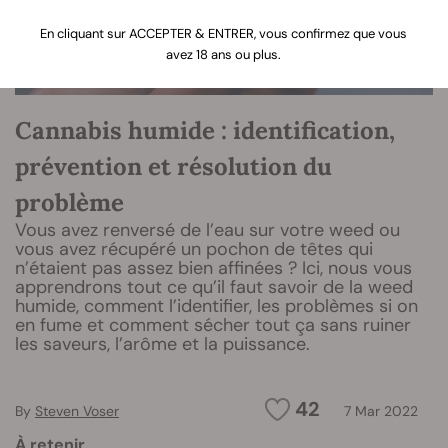
En cliquant sur ACCEPTER & ENTRER, vous confirmez que vous
avez 18 ans ou plus.
Cannabis humide : identification,
prévention et résolution du
problème
Vous avez renversé de l’eau sur votre weed ou
vous avez récupéré un pochon de têtes qui
n’étaient pas assez bien affinées ? Ici, nous vous
apprendrons tout ce qu’il faut savoir de la weed
humide, comment l’identifier, les problèmes si on
en fume et comment sécher tout ça sans ruiner
les saveurs, l’arôme et la puissance.
42
By
Steven Voser
7 Mar 2022
À retenir