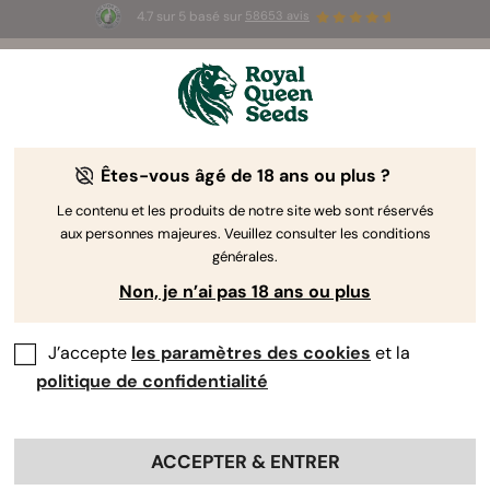
4.7 sur 5 basé sur
58653 avis
⏳
1+1 OFFERT
-
Offre à durée limitée
3d 12h 3m 00s
🌱
Êtes-vous âgé de 18 ans ou plus ?
The RQS Blog
Le contenu et les produits de notre site web sont réservés
aux personnes majeures. Veuillez consulter les conditions
Articles Cannabis Lifestyle
Variétés et produits
générales.
Non, je n’ai pas 18 ans ou plus
J’accepte
les paramètres des cookies
et la
politique de confidentialité
ACCEPTER & ENTRER