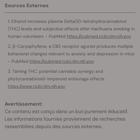
Sources Externes
Ethanol increases plasma Delta(9)-tetrahydrocannabinol
(THC) levels and subjective effects after marihuana smoking in
human volunteers - PubMed
https://pubmed.ncbi.nlm.nih.gov
β-Caryophyllene, a CB2 receptor agonist produces multiple
behavioral changes relevant to anxiety and depression in mice
- PubMed
https://pubmed.ncbi.nlm.nih.gov
Taming THC: potential cannabis synergy and
phytocannabinoid-terpenoid entourage effects
https://www.ncbi.nlm.nih.gov
Avertissement:
Ce contenu est conçu dans un but purement éducatif.
Les informations fournies proviennent de recherches
rassemblées depuis des sources externes.