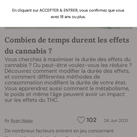
En cliquant sur ACCEPTER & ENTRER, vous confirmez que vous
avez 18 ans ou plus.
Combien de temps durent les effets
du cannabis ?
Vous cherchez à maximiser la durée des effets du
cannabis ? Ou peut-être voulez-vous les réduire ?
Découvrez comment modifier la durée des effets,
et comment différentes méthodes de
consommation modifient la durée de votre état.
Vous apprendrez aussi comment le métabolisme,
le poids et même l’âge peuvent avoir un impact
sur les effets du THC.
102
By
Ryan Najjar
24 Jun 2021
De nombreux facteurs entrent en jeu concernant