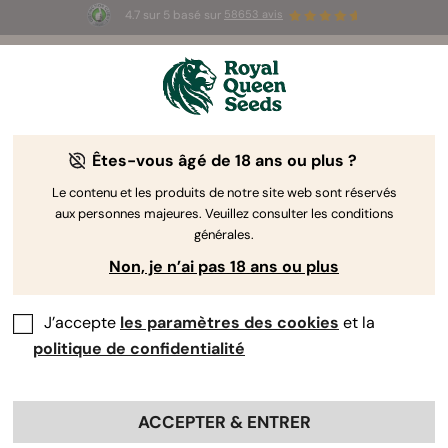
4.7 sur 5 basé sur
58653 avis
⏳
1+1 OFFERT
-
Offre à durée limitée
3d 12h 5m 45s
🌱
Êtes-vous âgé de 18 ans ou plus ?
The RQS Blog
Le contenu et les produits de notre site web sont réservés
aux personnes majeures. Veuillez consulter les conditions
Articles Cannabis Lifestyle
Variétés et produits
générales.
Non, je n’ai pas 18 ans ou plus
J’accepte
les paramètres des cookies
et la
politique de confidentialité
ACCEPTER & ENTRER