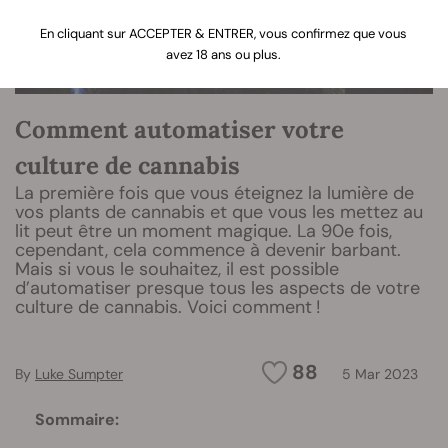
En cliquant sur ACCEPTER & ENTRER, vous confirmez que vous
avez 18 ans ou plus.
Comment automatiser votre
culture de cannabis
La première fois que vous éteignez la lumière de
vos plants de cannabis et que vous les mettez au
lit peut être un moment magique. La 90e fois,
cependant, cela commence à devenir barbant.
Mais si vous le souhaitez, il est possible
d’automatiser presque tous les aspects de votre
culture de cannabis. Voici comment !
88
By
Luke Sumpter
5 Mar 2023
Sommaire: