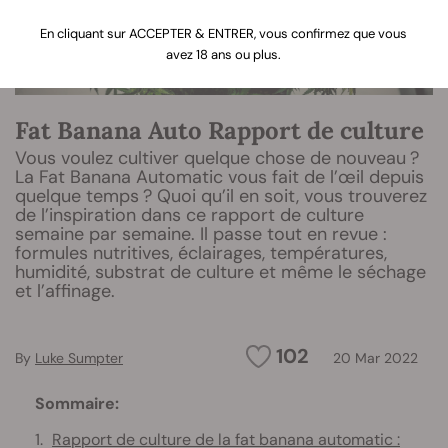
En cliquant sur ACCEPTER & ENTRER, vous confirmez que vous
avez 18 ans ou plus.
Fat Banana Auto Rapport de culture
Vous voulez cultiver quelque chose de nouveau ?
La Fat Banana Automatic vous fait de l’œil depuis
quelque temps ? Quoi qu’il en soit, vous trouverez
de l’inspiration dans ce rapport de culture
semaine par semaine. Il passe tout en revue :
formules nutritives, éclairages, températures,
humidité, substrat de culture et même le séchage
et l’affinage.
102
By
Luke Sumpter
20 Mar 2022
Sommaire:
Rapport de culture de la fat banana automatic :