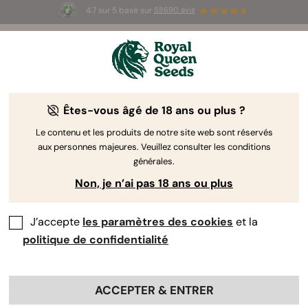
4.7 sur 5 basé sur
58690 avis
☀️ Summer Sales : jusqu'à -50 % sur
certains produits ! ⏤
LES ACHETER
🛍️
Êtes-vous âgé de 18 ans ou plus ?
The RQS Blog
Le contenu et les produits de notre site web sont réservés
aux personnes majeures. Veuillez consulter les conditions
Articles Cannabis Lifestyle
Variétés et produits
générales.
Non, je n’ai pas 18 ans ou plus
J’accepte
les paramètres des cookies
et la
politique de confidentialité
ACCEPTER & ENTRER