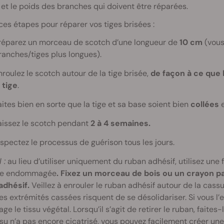
et le poids des branches qui doivent être réparées.
ces étapes pour réparer vos tiges brisées :
réparez un morceau de scotch d’une longueur de
10 cm
(vous
ranches/tiges plus longues).
nroulez le scotch autour de la tige brisée,
de façon à ce que
a tige
.
aites bien en sorte que la tige et sa base soient bien
collées
e
aissez le scotch pendant
2 à 4 semaines.
nspectez le processus de guérison tous les jours.
 :
au lieu d’utiliser uniquement du ruban adhésif, utilisez une
he endommagée
. Fixez un morceau de bois ou un crayon p
adhésif.
Veillez à enrouler le ruban adhésif autour de la cassur
les extrémités cassées risquent de se désolidariser. Si vous 
ge le tissu végétal. Lorsqu’il s’agit de retirer le ruban, faite
issu n’a pas encore cicatrisé, vous pouvez facilement créer une