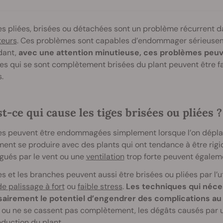
es pliées, brisées ou détachées sont un problème récurrent da
teurs
. Ces problèmes sont capables d’endommager sérieusemen
ant,
avec une attention minutieuse, ces problèmes peuv
es qui se sont complètement brisées du plant peuvent être 
.
t-ce qui cause les tiges brisées ou pliées ?
es peuvent être endommagées simplement lorsque l’on déplace
nt se produire avec des plants qui ont tendance à être rigid
gués par le vent ou une
ventilation
trop forte peuvent égalem
es et les branches peuvent aussi être brisées ou pliées par l
de palissage à fort
ou
faible stress
.
Les techniques qui néces
airement le potentiel d’engendrer des complications au 
 ou ne se cassent pas complètement, les dégâts causés par un
oduction du plant.