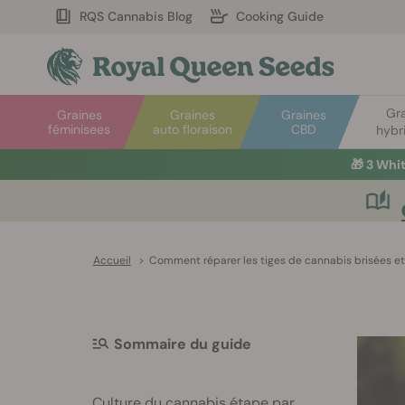
RQS Cannabis Blog
Cooking Guide
Gr
Graines
Graines
Graines
féminisees
auto floraison
CBD
hybr
🎁
3 Whi
Accueil
>
Comment réparer les tiges de cannabis brisées et
Sommaire du guide
Culture du cannabis étape par