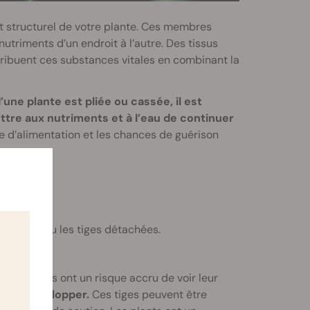
 structurel de votre plante. Ces membres
utriments d’un endroit à l’autre. Des tissus
ibuent ces substances vitales en combinant la
 d’une plante est pliée ou cassée, il est
ttre aux nutriments et à l’eau de continuer
vée d’alimentation et les chances de guérison
tiges ?
es pliées ou les tiges détachées.
n
, les plants ont un risque accru de voir leur
e se développer.
Ces tiges peuvent être