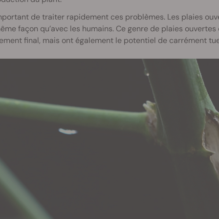
important de traiter rapidement ces problèmes. Les plaies ouve
ême façon qu’avec les humains. Ce genre de plaies ouvertes
ement final, mais ont également le potentiel de carrément tuer