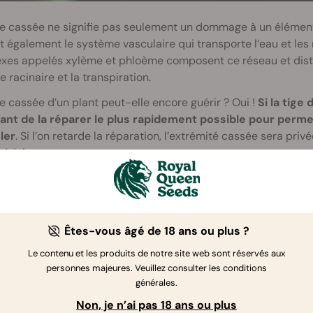
ge cassée ne signifie pas seulement un dommage à un élément
t également le système vasculaire qui transporte l’eau et les n
xes appelés xylème et phloème composent ce réseau et distr
 racinaire et la transpiration.
e cassée d’un plant peut-elle encore guérir ? Oui !
Si la tige
ant de la réparer le plus rapidement possible pour perme
ler
. Si l’on retarde la réparation, l’extrémité cassée sera pri
réduites.
 genres de dégâts se produit souvent aux 
Êtes-vous âgé de 18 ans ou plus ?
is problèmes les plus récurrents sont les tiges brisées, les tig
Le contenu et les produits de notre site web sont réservés aux
iges brisées
personnes majeures. Veuillez consulter les conditions
on palisse des plants rigides ou pendant la
phase de floraiso
générales.
briser. Si non traité,
les branches de ces tiges cesseront d
Non, je n’ai pas 18 ans ou plus