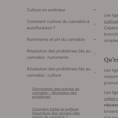
Culture en extérieur
Les tig
Comment cultiver du cannabis à
cultiva
autofloraison ?
Cepend
branch
Nutriments et pH du cannabis
simples
Résolution des problèmes liés au
cannabis : nutriments
Qu’es
Résolution des problèmes liés au
Les tig
cannabis : culture
notamme
promul
Germination des graines de
Les tig
cannabis - Résolution des
problèmes
celles 
nécess
Comment traiter le pythium
brisent
(pourriture des racines) des
plants de cannabis ?
à la pr