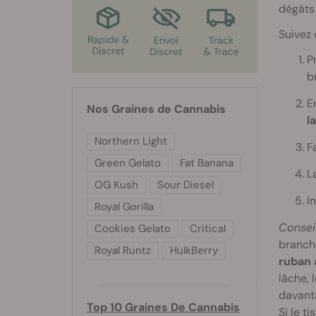
dégâts 
Suivez 
P
b
E
Nos Graines de Cannabis
l
Northern Light
F
Green Gelato
Fat Banana
L
OG Kush
Sour Diesel
I
Royal Gorilla
Conseil
Cookies Gelato
Critical
branc
Royal Runtz
HulkBerry
ruban 
lâche, 
davanta
Top 10 Graines De Cannabis
Si le t