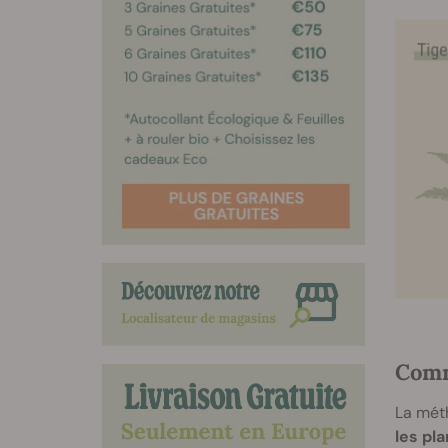
Comm
La méth
les pl