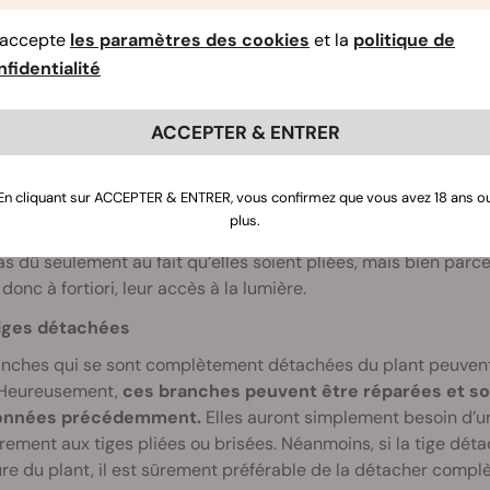
ent réparées avec la méthode du scotch/gaffeur ou avec une s
me naturel de guérison qui leur permet de se réparer tout se
’accepte
les paramètres des cookies
et la
politique de
ment, peut-être que vous ne constaterez même pas une réduct
fidentialité
es.
iges pliées
ACCEPTER & ENTRER
e problème qui se produit le plus. Lorsque les branches sont
ues de palissage, alors, cela peut entraîner des dégâts per
En cliquant sur ACCEPTER & ENTRER, vous confirmez que vous avez 18 ans o
tenir d’elles-mêmes. Cela peut compliquer la tâche pour 
plus.
ents
. Ces tiges continueront de se développer, mais à un ry
as dû seulement au fait qu’elles soient pliées, mais bien parce
donc à fortiori, leur accès à la lumière.
iges détachées
nches qui se sont complètement détachées du plant peuvent 
. Heureusement,
ces branches peuvent être réparées et s
onnées précédemment.
Elles auront simplement besoin d’un
rement aux tiges pliées ou brisées. Néanmoins, si la tige détac
ure du plant, il est sûrement préférable de la détacher complè