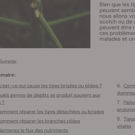
Bien que les t
peuvent sembl
nous allons vo
scotch ou de 
peuvent être r
ces problèmes,
malades et une
 Sumpter
maire:
’est-ce qui cause les tiges brisées ou pliées ?
Comm
dommage
uels genres de dégâts se produit souvent aux
s ?
Palis
endomma
omment réparer les tiges détachées ou brisées
Tige
omment réparer les branches pliées
vitales
aintenez le flux des nutriments