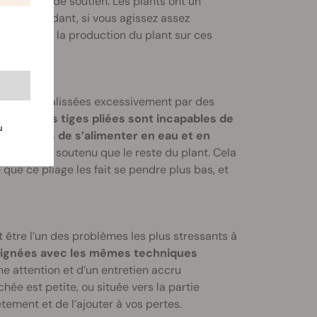
tructure de soutien. Les plants ont un
ul. Cependant, si vous agissez assez
ion dans la production du plant sur ces
 pliées ou palissées excessivement par des
manents.
Les tiges pliées sont incapables de
u
les plants de s’alimenter en eau et en
thme moins soutenu que le reste du plant. Cela
 que ce pliage les fait se pendre plus bas, et
être l’un des problèmes les plus stressants à
oignées avec les mêmes techniques
e attention et d’un entretien accru
hée est petite, ou située vers la partie
tement et de l’ajouter à vos pertes.