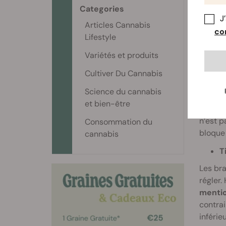
facilem
Categories
mécanis
J
rapide
Articles Cannabis
con
branch
Lifestyle
T
Variétés et produits
C’est l
Cultiver Du Cannabis
techniq
Science du cannabis
se sou
et bien-être
nutrim
n’est p
Consommation du
bloque 
cannabis
T
Les bra
régler
menti
contrai
inférie