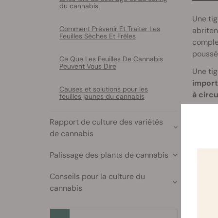
du cannabis
Une ti
Comment Prévenir Et Traiter Les
abriten
Feuilles Sèches Et Frêles
comple
poussée
Ce Que Les Feuilles De Cannabis
Peuvent Vous Dire
Une tig
import
Causes et solutions pour les
à circu
feuilles jaunes du cannabis
seront 
Rapport de culture des variétés
de cannabis
Quels
Palissage des plants de cannabis
Les tro
Conseils pour la culture du
T
cannabis
Lorsqu’
tige se 