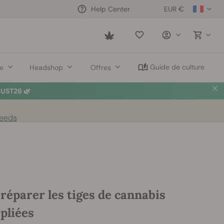
EUR €
Help Center
Saved
items
Guide de culture
re
Headshop
Offres
UST26 🌿
Seeds
éparer les tiges de cannabis
 pliées