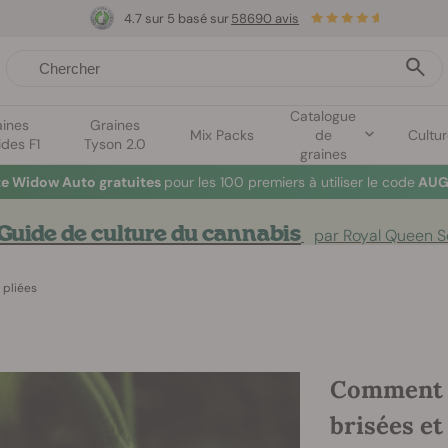
4.7 sur 5 basé sur
58690 avis
Catalogue
aines
Graines
Mix Packs
de
Cultu
ides F1
Tyson 2.0
graines
te Widow Auto gratuites
pour les 100 premiers à utiliser le code
AUG
Guide de culture du cannabis
par Royal Queen 
 pliées
Comment r
brisées et